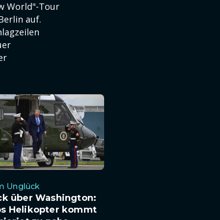
ow World"-Tour
erlin auf.
hlagzeilen
uer
er
im Unglück
ck über Washington:
s Helikopter kommt