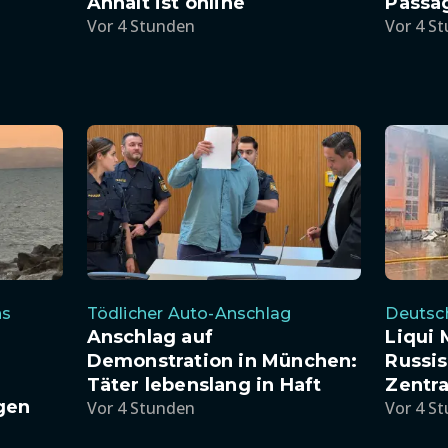
Anhalt ist online
Passag
Vor 4 Stunden
Vor 4 S
Deutsch
ns
Tödlicher Auto-Anschlag
Liqui 
Anschlag auf
Russis
Demonstration in München:
Zentra
Täter lebenslang in Haft
gen
Vor 4 S
Vor 4 Stunden