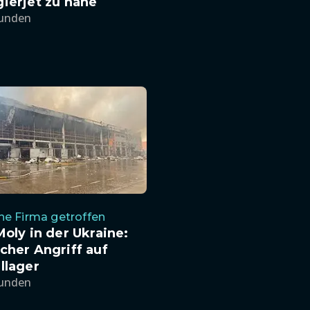
ierjet zu nahe
tunden
e Firma getroffen
Moly in der Ukraine:
cher Angriff auf
llager
tunden