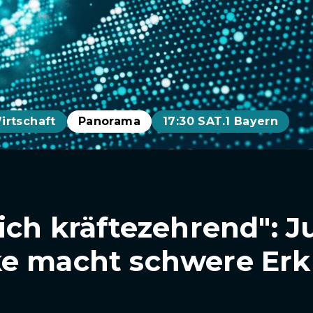
irtschaft
Panorama
17:30 SAT.1 Bayern
ich kräftezehrend": J
ke macht schwere Er