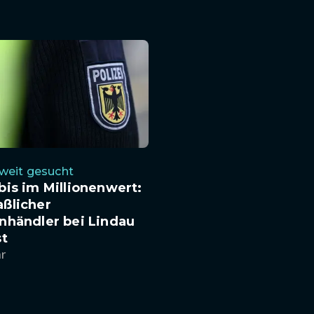
weit gesucht
is im Millionenwert:
ßlicher
nhändler bei Lindau
st
hr