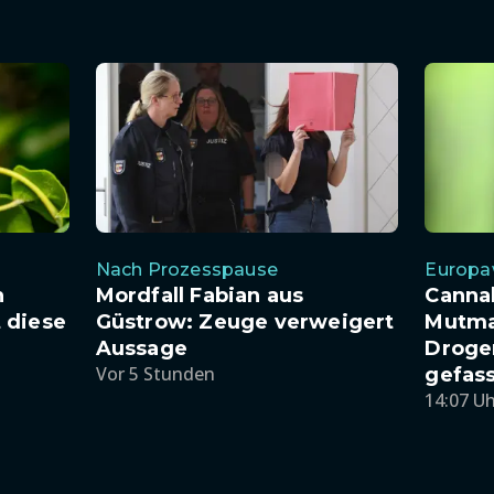
Nach Prozesspause
Europa
h
Mordfall Fabian aus
Cannab
 diese
Güstrow: Zeuge verweigert
Mutma
Aussage
Droge
Vor 5 Stunden
gefas
14:07 U