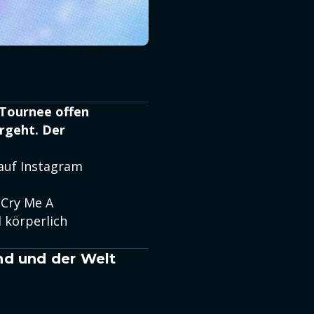
-Tournee offen
rgeht. Der
auf Instagram
"Cry Me A
 körperlich
nd und der Welt