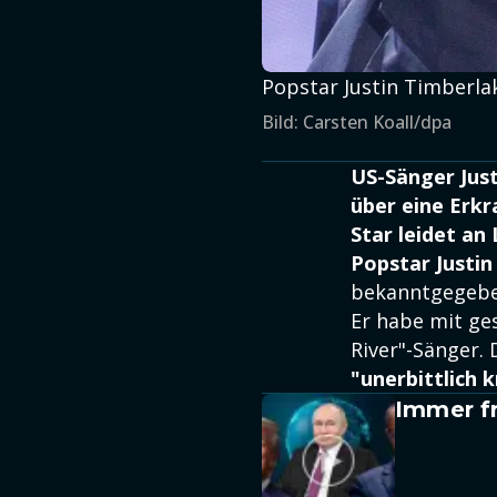
Popstar Justin Timberlak
Bild: Carsten Koall/dpa
US-Sänger Just
über eine Erk
Star leidet an
Popstar Justin
bekanntgegeb
Er habe mit ge
River"-Sänger.
"unerbittlich 
Immer fr