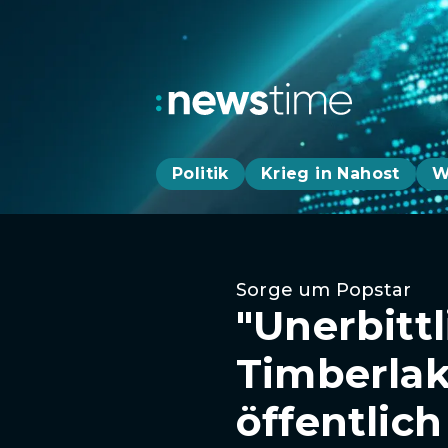
Politik
Krieg in Nahost
W
Sorge um Popstar
"Unerbittl
Timberla
öffentlich