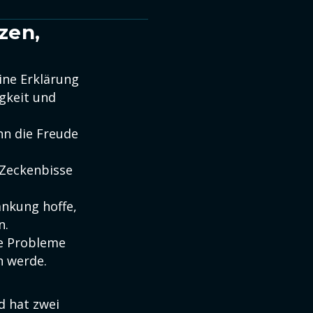
zen,
ine Erklärung
gkeit und
nn die Freude
h Zeckenbisse
ankung hoffe,
n.
ne Probleme
n werde.
nd hat zwei