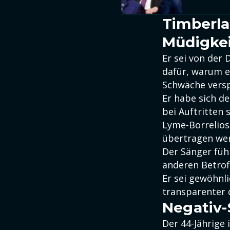
Timberla
Müdigke
Er sei von der 
dafür, warum e
Schwäche versp
Er habe sich d
bei Auftritten 
Lyme-Borreliose
übertragen we
Der Sänger führ
anderen Betrof
Er sei gewöhnli
transparenter 
Negativ-
Der 44-Jährige 