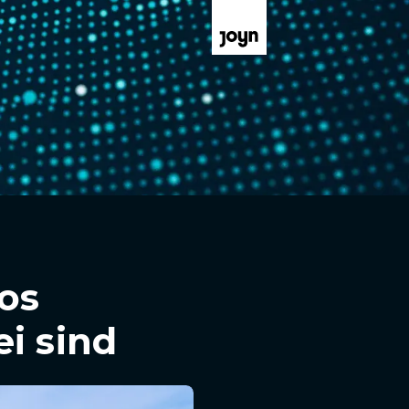
tos
i sind