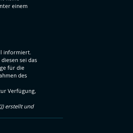
unter einem
l informiert.
 diesen sei das
ge für die
 Rahmen des
zur Verfügung,
I
) erstellt und