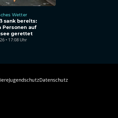
sches Wetter
oß sank bereits:
n Personen auf
see gerettet
26 • 17:08 Uhr
iere
Jugendschutz
Datenschutz