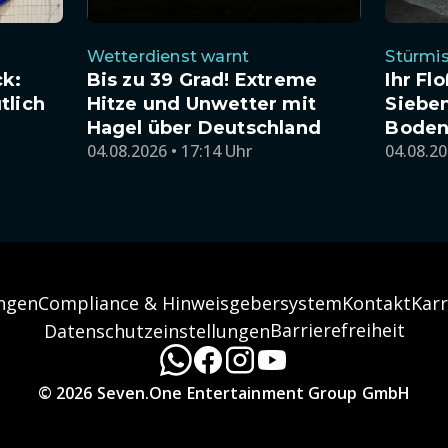
Wetterdienst warnt
Stürmi
ck:
Bis zu 39 Grad! Extreme
Ihr Fl
tlich
Hitze und Unwetter mit
Siebe
Hagel über Deutschland
Boden
04.08.2026 • 17:14 Uhr
04.08.20
ngen
Compliance & Hinweisgebersystem
Kontakt
Karr
Barrierefreiheit
Datenschutzeinstellungen
© 2026 Seven.One Entertainment Group GmbH