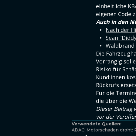
einheitliche K
eigenen Code z
Auch in den N
Nach der Hi
Sean "Diddy
Waldbrand i
Die Fahrzeughal
Vorrangig soll
Risiko für Sch
Kund:innen kos
Rückrufs ersetz
Für die Terminv
die über die We
Dieser Beitrag 
vor der Veröffe
Verwendete Quellen:
ADAC:
Motorschaden droht: R