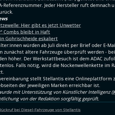
BA-Referenznummer. Jeder Hersteller ruft demnach 
urück.
ews
tzewelle: Hier gibt es jetzt Unwetter
" Combs bleibt in Haft
n Gohrischheide eskaliert
ter:innen würden ab Juli direkt per Brief oder E-Mai
en zunächst ältere Fahrzeuge überprüft werden - bei
äden höher. Der Werkstattbesuch ist dem ADAC zufol
tenlos. Falls nötig, wird die Nockenwellenkette im
t.
ereinbarung stellt Stellantis eine Onlineplattform 
bseiten der jeweiligen Marken erreichbar ist.
wurde mit Unterstützung von Künstlicher Intelligenz (
K
ntlichung von der Redaktion sorgfältig geprüft.
ückruf bei Diesel-Fahrzeuge von Stellantis