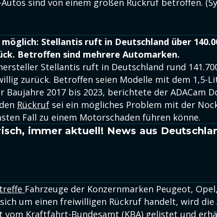
-Autos sind von einem großen Rückruf betroffen. (S
öglich: Stellantis ruft in Deutschland über 140.0
ück. Betroffen sind mehrere Automarken.
rsteller Stellantis ruft in Deutschland rund 141.700
illig zurück. Betroffen seien Modelle mit dem 1,5-Li
r Baujahre 2017 bis 2023, berichtete der ADACam D
r den
Rückruf
sei ein mögliches Problem mit der Noc
sten Fall zu einem Motorschaden führen könne.
isch, immer aktuell! News aus Deutschla
treffe
Fahrzeuge der Konzernmarken Peugeot, Opel,
 sich um einen freiwilligen Rückruf handelt, wird die
 vom Kraftfahrt-Bundesamt (KBA) gelistet und erhä