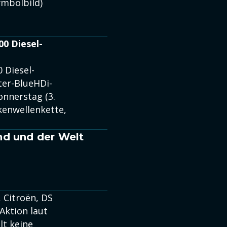
ymbolbild)
00 Diesel-
 Diesel-
ter-BlueHDi-
onnerstag (3.
kenwellenkette,
nd und der Welt
 Citroën, DS
 Aktion laut
lt keine