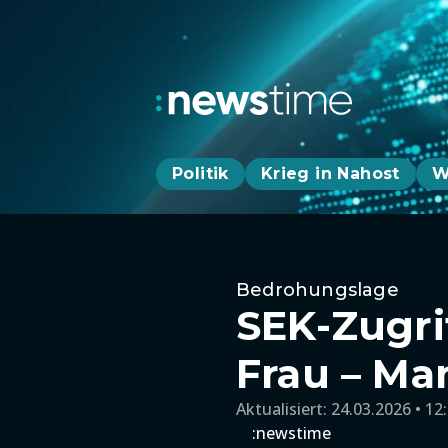
Politik
Krieg in Nahost
W
Bedrohungslage
SEK-Zugri
Frau – M
Aktualisiert:
24.03.2026 • 12
:newstime