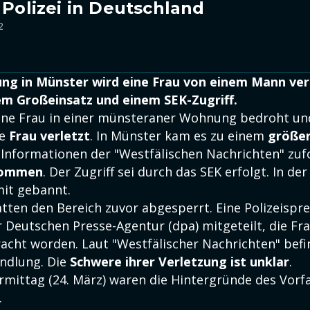
 Polizei in Deutschland
2
ng in Münster wird eine Frau von einem Mann verl
m Großeinsatz und einem SEK-Zugriff.
ine Frau in einer münsteraner Wohnung bedroht und
ie
Frau verletzt
. In Münster kam es zu einem
größe
. Informationen der "Westfälischen Nachrichten" zuf
nommen
. Der Zugriff sei durch das SEK erfolgt. In der
it gebannt.
tten den Bereich zuvor abgesperrt. Eine Polizeispre
 Deutschen Presse-Agentur (dpa) mitgeteilt, die Fra
acht worden. Laut "Westfälischer Nachrichten" befin
andlung. Die
Schwere ihrer Verletzung ist unklar
.
mittag (24. März) waren die Hintergründe des Vorfa
.