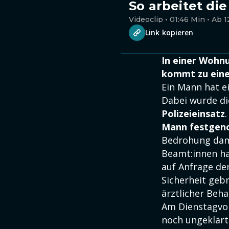
So arbeitet die
Videoclip • 01:46 Min • Ab 1
Link kopieren
In einer Wohnu
kommt zu eine
Ein Mann hat e
Dabei wurde d
Polizeieinsatz
Mann festge
Bedrohung dam
Beamt:innen ha
auf Anfrage der
Sicherheit gebr
ärztlicher Beh
Am Dienstagvor
noch ungeklärt