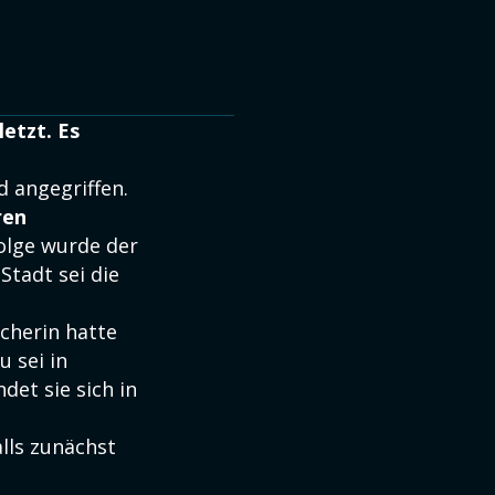
etzt. Es
 angegriffen.
ren
olge wurde der
 Stadt sei die
cherin hatte
u sei in
det sie sich in
lls zunächst