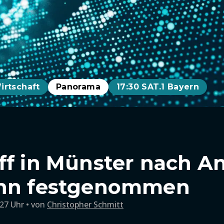
irtschaft
Panorama
17:30 SAT.1 Bayern
ff in Münster nach An
ann festgenommen
:27 Uhr
von
Christopher Schmitt