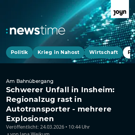
Politik
Krieg in Nahost
Wirtschaft
Pa
Am Bahnübergang
Schwerer Unfall in Insheim:
Regionalzug rast in
Autotransporter - mehrere
Explosionen
Veröffentlicht:
24.03.2026 • 10:44 Uhr
von
Jana Wejkum