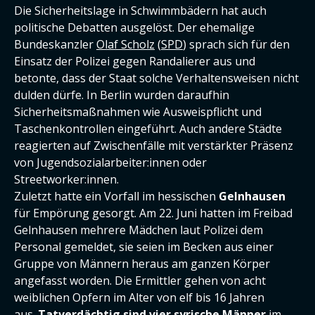
Die Sicherheitslage in Schwimmbädern hat auch
politische Debatten ausgelöst. Der ehemalige
Bundeskanzler
Olaf Scholz
(
SPD
) sprach sich für den
Einsatz der Polizei gegen Randalierer aus und
betonte, dass der Staat solche Verhaltensweisen nicht
dulden dürfe. In Berlin wurden daraufhin
Sicherheitsmaßnahmen wie Ausweispflicht und
Taschenkontrollen eingeführt. Auch andere Städte
reagierten auf Zwischenfälle mit verstärkter Präsenz
von Jugendsozialarbeiter:innen oder
Streetworker:innen.
Zuletzt hatte ein Vorfall im hessischen
Gelnhausen
für Empörung gesorgt. Am 22. Juni hatten im Freibad
Gelnhausen mehrere Mädchen laut Polizei dem
Personal gemeldet, sie seien im Becken aus einer
Gruppe von Männern heraus am ganzen Körper
angefasst worden. Die Ermittler gehen von acht
weiblichen Opfern im Alter von elf bis 16 Jahren
aus.
Tatverdächtig sind vier syrische Männer
im