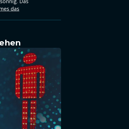
sonnig. Das
emes das
sehen