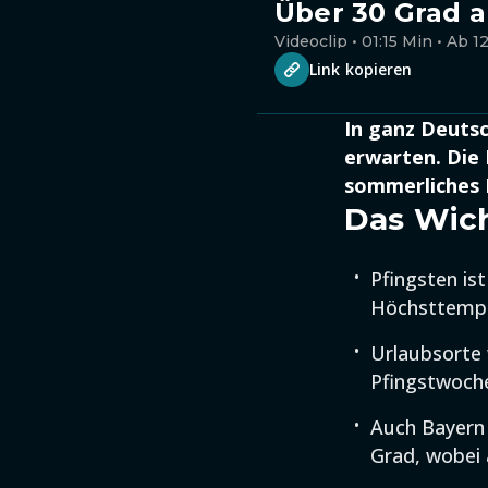
Über 30 Grad a
Videoclip • 01:15 Min • Ab 1
Link kopieren
In ganz Deuts
erwarten. Die 
sommerliches 
Das Wich
Pfingsten is
Höchsttemper
Urlaubsorte
Pfingstwoche
Auch Bayern
Grad, wobei 