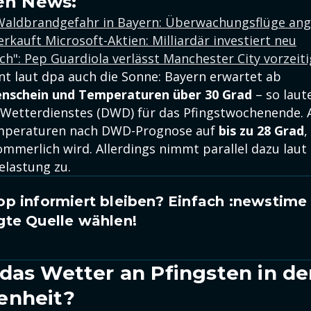
en News:
Waldbrandgefahr in Bayern: Überwachungsflüge an
verkauft Microsoft-Aktien: Milliardär investiert neu
ich": Pep Guardiola verlässt Manchester City vorzeiti
nt laut dpa auch die Sonne: Bayern erwartet ab
nschein und Temperaturen über 30 Grad
– so laut
Wetterdienstes (DWD) für das Pfingstwochenende. 
emperaturen nach DWD-Prognose auf
bis zu 28 Grad
,
merlich wird. Allerdings nimmt parallel dazu laut
elastung zu.
p informiert bleiben? Einfach
:newstime
gte Quelle wählen!
das Wetter an Pfingsten in de
enheit?