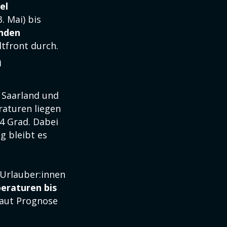
iel
. Mai) bis
nden
ltfront durch.
n
m Saarland und
raturen liegen
4 Grad. Dabei
g bleibt es
 Urlauber:innen
eraturen bis
laut Prognose