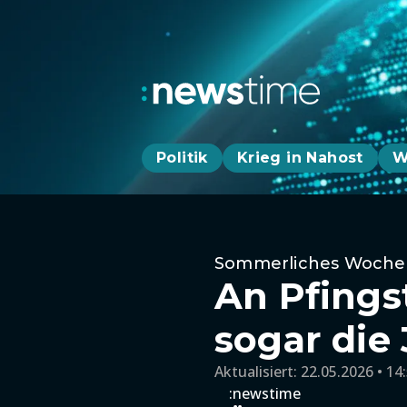
Politik
Krieg in Nahost
W
Sommerliches Woch
An Pfings
sogar die
Aktualisiert:
22.05.2026 • 14
:newstime