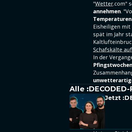
"
Wetter
.com" s
annehmen
. "V
Temperaturen
Eisheiligen mit
spät im Jahr st
Kaltlufteinbruc
Schafskälte auf
In der Vergang
Pfingstwoche
Zusammenhan
unwetterartig
Alle :DECODED-
Jetzt :D