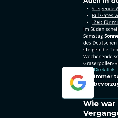
Auch in d
Steigende 
Bill Gates 
"Zeit für m
Im Süden schei
Samstag
Sonne
des Deutschen 
steigen die T
Wochenende som
Gräserpollen-B
Direktlink
Immer to
bevorzu
Wie war 
Vergang