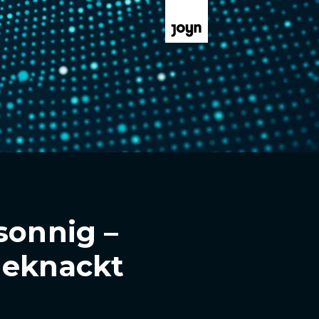
sonnig –
geknackt