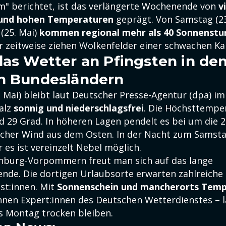
m" berichtet, ist das verlängerte Wochenende von
v
 und hohen Temperaturen
geprägt. Von Samstag (23
(25. Mai)
kommen regional mehr als 40 Sonnenstu
r zeitweise ziehen Wolkenfelder einer schwachen Ka
das Wetter an Pfingsten in de
n Bundesländern
. Mai) bleibt laut Deutscher Presse-Agentur (dpa) i
falz
sonnig und niederschlagsfrei
. Die Höchsttempe
d 29 Grad. In höheren Lagen pendelt es bei um die 2
cher Wind aus dem Osten. In der Nacht zum Samsta
r es ist vereinzelt Nebel möglich.
nburg-Vorpommern freut man sich auf das lange
nde. Die dortigen Urlaubsorte erwarten zahlreiche
st:innen. Mit
Sonnenschein und mancherorts Temp
nen Expert:innen des Deutschen Wetterdienstes – 
is Montag trocken bleiben.