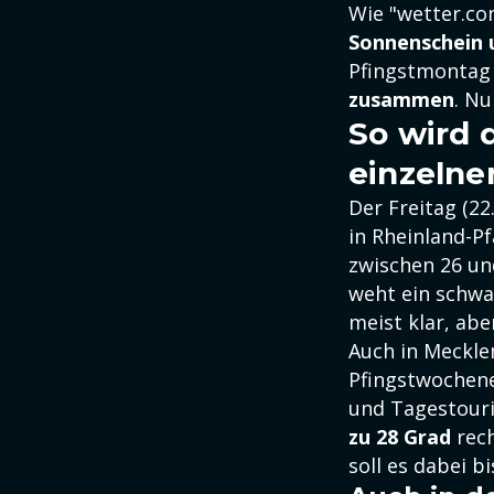
Wie "wetter.co
Sonnenschein
Pfingstmontag 
zusammen
. Nu
So wird 
einzelne
Der Freitag (22
in Rheinland-P
zwischen 26 un
weht ein schwa
meist klar, abe
Auch in Meckle
Pfingstwochene
und Tagestouri
zu 28 Grad
rech
soll es dabei b