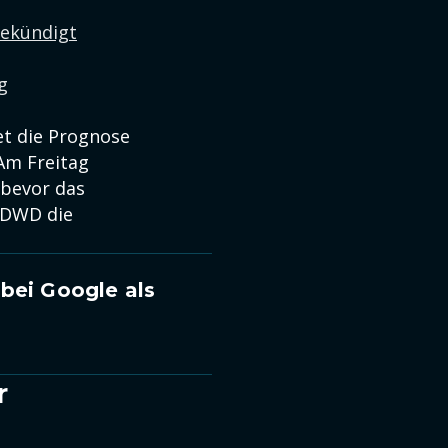
gekündigt
g
et die Prognose
Am Freitag
 bevor das
 DWD die
bei Google als
r