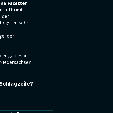
ene Facetten
r Luft und
t der
Pfingsten sehr
gel der
hier gab es im
 Niedersachsen
Schlagzeile?