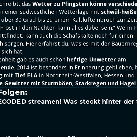
chreibt, das
Wetter zu Pfingsten könne verschied
on einer südwestlichen Wetterlage mit
schwül-heiße
über 30 Grad bis zu einem Kaltlufteinbruch zur Zei
 Frost in den Nächten kann alles dabei sein." Wenn 
attfindet, kann auch die Schafskälte noch für einen
h sorgen. Hier erfährst du,
was es mit der Bauernre
 sich hat
.
enheit gab es auch schon
heftige Unwetter am
nende
. 2014 ist besonders in Erinnerung geblieben, 
g mit
Tief ELA
in Nordrhein-Westfalen, Hessen und
e Gewitter mit Sturmböen, Starkregen und Hagel
.
Folgen:
ECODED streamen! Was steckt hinter der 