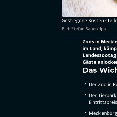
Gestiegene Kosten stel
Bild: Stefan Sauer/dpa
Zoos in Meckl
im Land, kämp
Landeszootag s
Gäste anlocke
Das Wich
Der Zoo in R
Der Tierpar
Eintrittspreis
Mecklenburg-