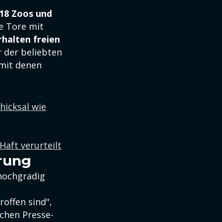
18 Zoos und
 Tore mit
rhalten freien
r der beliebten
 mit denen
hicksal wie
Haft verurteilt
erung
 hochgradig
offen sind",
schen Presse-