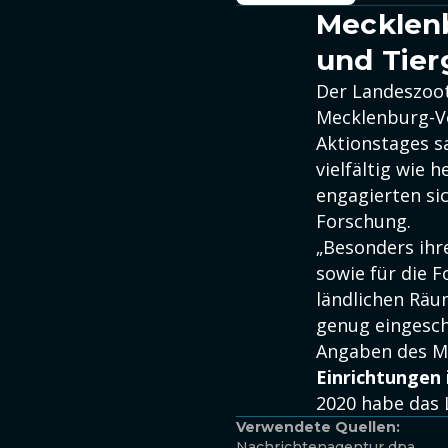
Mecklenb
und Tier
Der Landeszoot
Mecklenburg-V
Aktionstages s
vielfältig wie 
engagierten sic
Forschung.
„Besonders ihr
sowie für die F
ländlichen Räu
genug eingesch
Angaben des Mi
Einrichtungen
2020 habe das L
Verwendete Quellen:
Nachrichtenagentur dpa