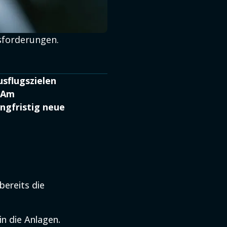
sforderungen.
sflugszielen
. Am
angfristig neue
ereits die
n die Anlagen.