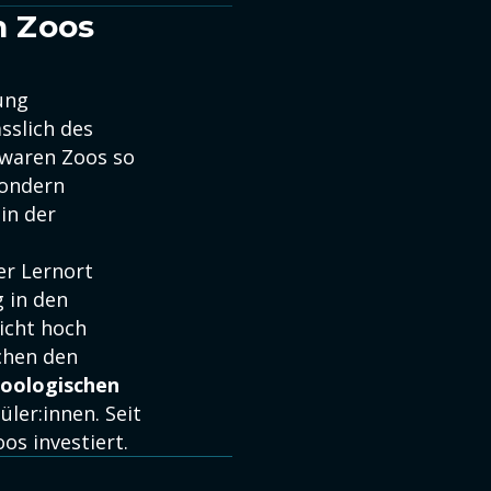
n Zoos
ung
slich des
e waren Zoos so
sondern
in der
er Lernort
g in den
icht hoch
hen den
zoologischen
üler:innen. Seit
os investiert.