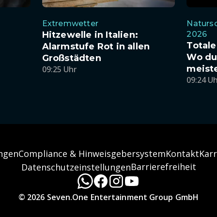
Extremwetter
Natursc
Hitzewelle in Italien:
2026
Totale
s
Alarmstufe Rot in allen
Wo du
Großstädten
meiste
09:25 Uhr
09:24 U
ngen
Compliance & Hinweisgebersystem
Kontakt
Karr
Barrierefreiheit
Datenschutzeinstellungen
© 2026 Seven.One Entertainment Group GmbH