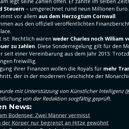
iam legt seine Zahlen offen. Er zahlte im selben Ze
d Steuern
– umgerechnet rund neun Millionen Euro.
ammt vor allem
aus dem Herzogtum Cornwall
.
men aus den offiziell veröffentlichten Finanzberich
lace.
ist: Rechtlich wären
weder Charles noch William ve
er zu zahlen
. Diese Sonderregelung gilt für den 
r seit einer Vereinbarung aus dem Jahr 2013. Trotz
ngen freiwillig.
gung ihrer Finanzen wollen die Royals für
mehr Tra
chritt, der in der modernen Geschichte der Monarch
wurde mit Unterstützung von Künstlicher Intelligenz (
K
ntlichung von der Redaktion sorgfältig geprüft.
en News:
 am Bodensee: Zwei Männer vermisst
 der Körper nur begrenzt an Hitze gewöhnt