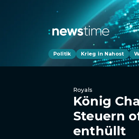
Politik
Krieg in Nahost
W
Royals
König Cha
Steuern o
enthüllt