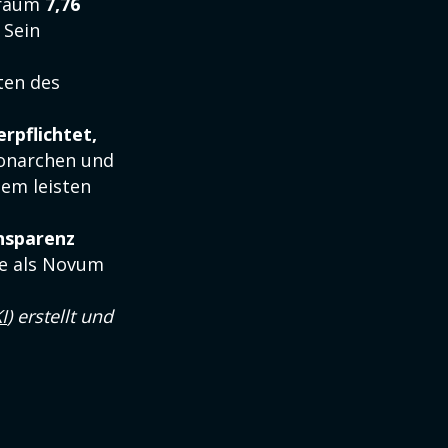
itraum
7,76
 Sein
ten des
rpflichtet,
Monarchen und
dem leisten
nsparenz
ie als Novum
I
) erstellt und