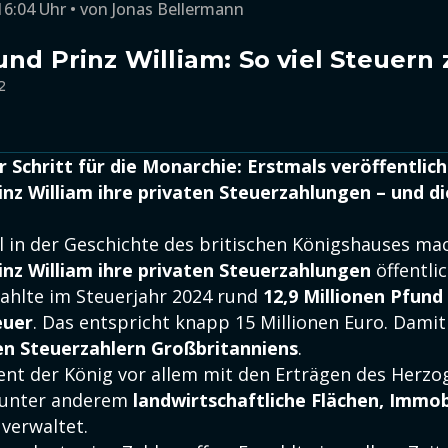
16:04 Uhr
von
Jonas Bellermann
nd Prinz William: So viel Steuern 
2
er Schritt für die Monarchie: Erstmals veröffentlic
inz William ihre privaten Steuerzahlungen – und 
 in der Geschichte des britischen Königshauses m
inz William ihre
privaten Steuerzahlungen
öffentlic
zahlte im Steuerjahr 2024 rund
12,9 Millionen Pfund
uer
. Das entspricht knapp 15 Millionen Euro. Damit
en Steuerzahlern Großbritanniens
.
ient der König vor allem mit den Erträgen des Herz
s unter anderem
landwirtschaftliche Flächen, Immob
verwaltet.