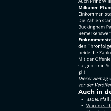
Auch Prinz Will
Millionen Pfun
Einkommen st
Die Zahlen stam
Buckingham Pa
Bemerkenswert 
Einkommensteu
den Thronfolge
beide die Zahlu
Mit der Offenle
sorgen – ein S
gilt.
Dieser Beitrag 
vor der Veröffe
Auch in d
Badeunfall
Warum sich