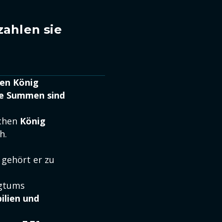
zahlen sie
hen König
die Summen sind
achen
König
h.
 gehört er zu
ogtums
ilien und