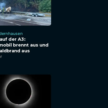
edernhausen
auf der A3:
obil brennt aus und
aldbrand aus
hr