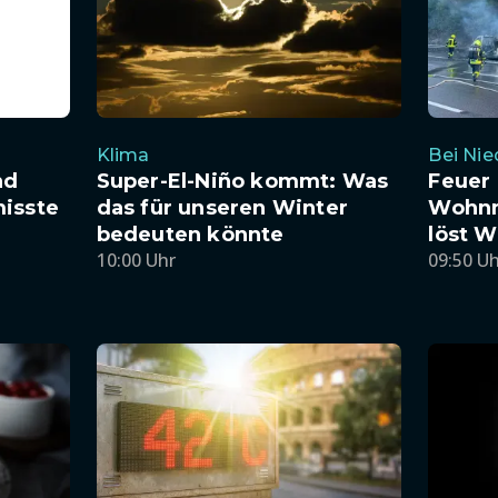
Klima
Bei Ni
nd
Super-El-Niño kommt: Was
Feuer 
isste
das für unseren Winter
Wohnm
bedeuten könnte
löst W
10:00 Uhr
09:50 U