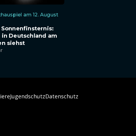
hauspiel am 12. August
 Sonnenfinsternis:
 in Deutschland am
n siehst
hr
iere
Jugendschutz
Datenschutz