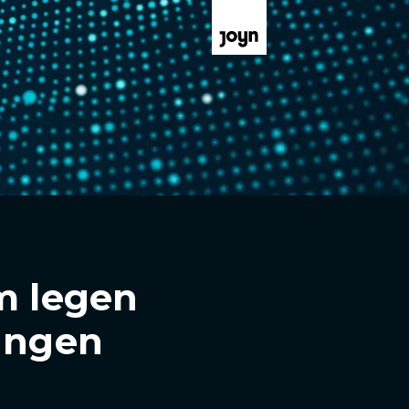
m legen
lungen