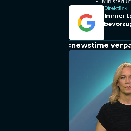
Ministerium
Direktlink
Immer to
bevorzu
:newstime verpa