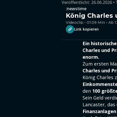
Veröffentlicht:
26.06.2026 • 
:newstime
König Charles u
Videoclip • 01:09 Min • Ab 1
Link kopieren
Ein historisch
Charles und Pr
enorm.
Zum ersten Mal
Charles und Pr
König Charles 
Einkommenste
den
100 größt
Sein Geld verd
Lancaster, da
Finanzanlagen