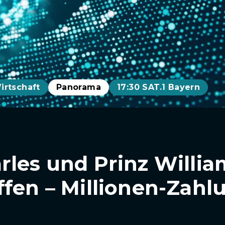
irtschaft
Panorama
17:30 SAT.1 Bayern
rles und Prinz Willia
ffen – Millionen-Zah