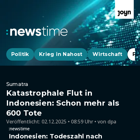
Politik
Krieg in Nahost
Wirtschaft
Pa
Sumatra
Katastrophale Flut in
Indonesien: Schon mehr als
600 Tote
Veröffentlicht:
02.12.2025 • 08:59 Uhr
von
dpa
:newstime
Indonesien: Todeszahl nach