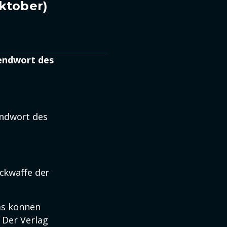
Oktober)
gendwort des
endwort des
eckwaffe der
as können
: Der Verlag