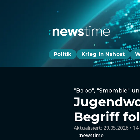
Politik
Krieg in Nahost
W
"Babo", "Smombie" un
Jugendwor
Begriff fo
Aktualisiert:
29.05.2026 • 14
:newstime