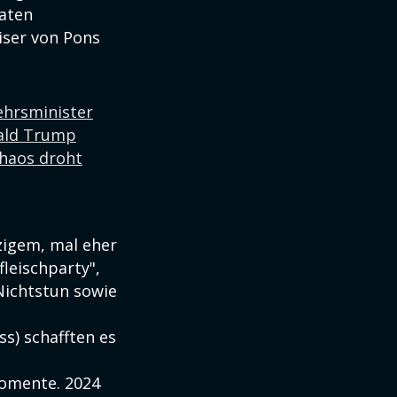
naten
iser von Pons
ehrsminister
nald Trump
haos droht
zigem, mal eher
leischparty",
 Nichtstun sowie
ss) schafften es
Momente. 2024