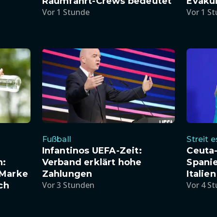
Raumfahrt-Crews bedeutet
Evaku
Vor 1 Stunde
Vor 1 S
Fußball
Streit e
Infantinos UEFA-Zeit:
Ceuta-
n:
Verband erklärt hohe
Spanie
-Marke
Zahlungen
Italien
Vor 3 Stunden
Vor 4 S
ch