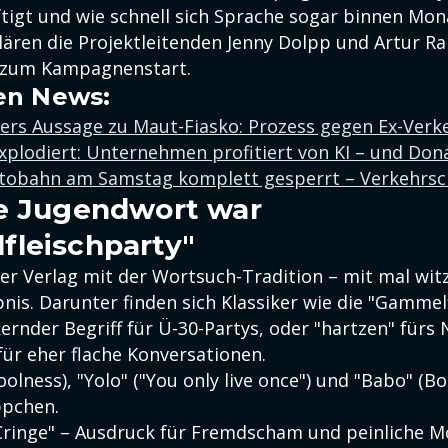
tigt und wie schnell sich Sprache sogar binnen Mo
lären die Projektleitenden Jenny Dolpp und Artur Ra
 zum Kampagnenstart.
en News:
ers Aussage zu Maut-Fiasko: Prozess gegen Ex-Verk
explodiert: Unternehmen profitiert von KI – und Do
tobahn am Samstag komplett gesperrt – Verkehrsc
e Jugendwort war
leischparty"
der Verlag mit der Wortsuch-Tradition – mit mal wit
is. Darunter finden sich Klassiker wie die "Gammelf
rnder Begriff für Ü-30-Partys, oder "hartzen" fürs
für eher flache Konversationen.
olness), "Yolo" ("You only live once") und "Babo" (Bo
ppchen.
ringe" – Ausdruck für Fremdscham und peinliche 