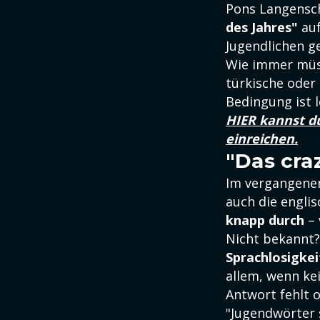
Pons Langensch
des Jahres"
auf
Jugendlichen g
Wie immer müss
türkische oder
Bedingung ist l
HIER kannst d
einreichen.
"Das cra
Im vergangenen
auch die engli
knapp durch
– 
Nicht bekannt?
Sprachlosigkei
allem, wenn kei
Antwort fehlt o
"Jugendwörter 