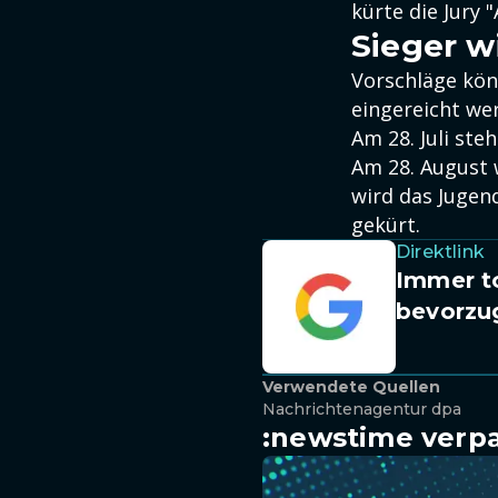
kürte die Jury 
Sieger w
Vorschläge kön
eingereicht we
Am 28. Juli ste
Am 28. August 
wird das Jugen
gekürt.
Direktlink
Immer to
bevorzu
Verwendete Quellen
Nachrichtenagentur dpa
:newstime verpa