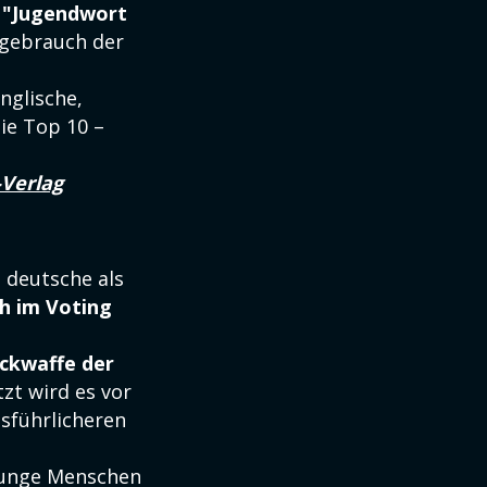
s "Jugendwort
hgebrauch der
nglische,
ie Top 10 –
-Verlag
 deutsche als
ch im Voting
ckwaffe der
tzt wird es vor
usführlicheren
 junge Menschen