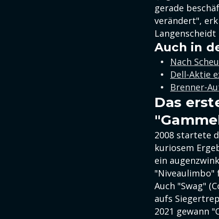
gerade beschäf
verändert", erk
Langenscheidt
Auch in d
Nach Scheu
Dell-Aktie 
Brenner-Au
Das erst
"Gammelf
2008 startete 
kuriosem Ergebn
ein augenzwinke
"Niveaulimbo" 
Auch "Swag" (Co
aufs Siegertre
2021 gewann "C