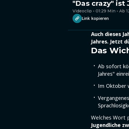
"Das crazy" is
Videoclip • 01:29 Min • Ab 1
Link kopieren
Auch dieses Ja
Jahres. Jetzt 
Das Wich
Ab sofort kö
Jahres" einre
Im Oktober w
Vergangenes 
Sprachlosigk
Welches Wort p
Jugendliche zw