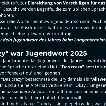
eidt ruft zur
Einreichung von Vorschlägen für da
. Gesucht werden Begriffe, die zum üblichen Sprac
ehören.
en die Wörter nicht zwingend deutsch sein. Auch e
 arabische Ausdrücke schafften es immer wieder in d
ediglich eine relevante Verbreitung.
u dein Jugendwort des Jahres beim Langenscheidt
zy" war Jugendwort 2025
 Jahr brachte das Jugendwort des Jahres sowohl die
sche Sprache unter einen Hut.
"Das crazy" setzte si
vor "checkst du" und "goonen".
 "Das crazy" bezeichnete die Jury damals als
"Allzwe
t"
und als eine Alternative zu einem "Okay". Eingese
ne passendere Antwort einfällt, die Lust an einer a
der man einfach nur höflich bleiben will.
sind mehr als nur Trends – sie spiegeln wider, was