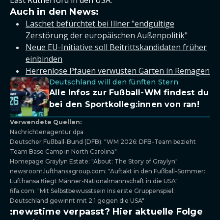
East Rutherford in den USA.
Auch in den News:
Laschet befürchtet bei Illner "endgültige
Zerstörung der europäischen Außenpolitik"
Neue EU-Initiative soll Beitrittskandidaten früher
einbinden
Herrenlose Pfauen verwüsten Gärten in Remagen
Deutschland will den fünften Stern
Alle Infos zur Fußball-WM findest du
bei den Sportkolleg:innen von ran!
Verwendete Quellen:
Nachrichtenagentur dpa
Deutscher Fußball-Bund (DFB): "WM 2026: DFB-Team bezieht
Team Base Camp in North Carolina"
Homepage Graylyn Estate: "About: The Story of Graylyn"
newsroom.lufthansagroup.com: "Auftakt in den Fußball-Sommer:
Lufthansa fliegt Männer-Nationalmannschaft in die USA"
fifa.com: "Mit Selbstbewusstsein ins erste Gruppenspiel:
Deutschland gewinnt mit 2:1 gegen die USA"
:newstime verpasst? Hier aktuelle Folge