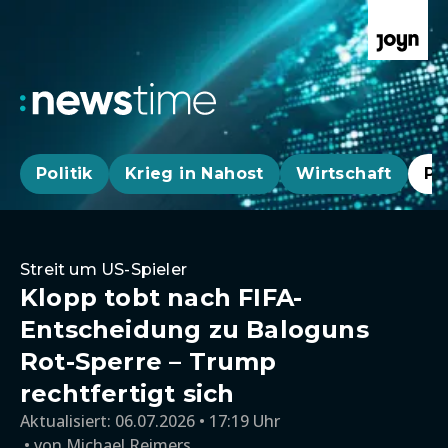
Politik
Krieg in Nahost
Wirtschaft
Pa
Streit um US-Spieler
Klopp tobt nach FIFA-
Entscheidung zu Baloguns
Rot-Sperre – Trump
rechtfertigt sich
Aktualisiert:
06.07.2026 • 17:19 Uhr
von
Michael Reimers