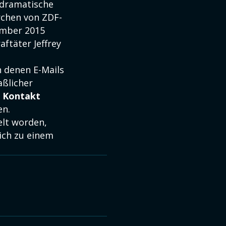
 dramatische
rchen von ZDF-
ember 2015
ftäter Jeffrey
 denen E-Mails
aßlicher
n
Kontakt
en.
elt worden,
lich zu einem