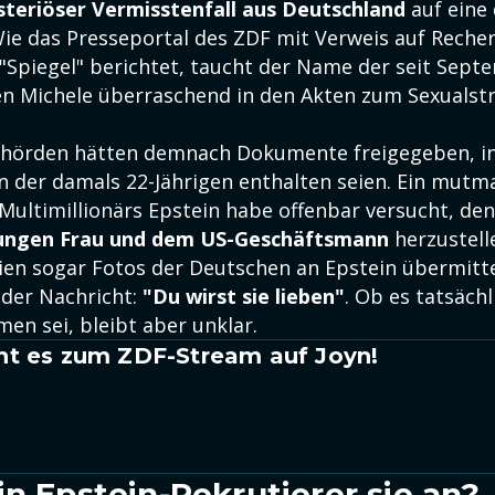
teriöser Vermisstenfall aus Deutschland
auf eine
e das Presseportal des ZDF mit Verweis auf Reche
 "Spiegel" berichtet, taucht der Name der seit Sept
 Michele überraschend in den Akten zum Sexualstra
ehörden hätten demnach Dokumente freigegeben, in
der damals 22-Jährigen enthalten seien. Ein mutm
 Multimillionärs Epstein habe offenbar versucht, de
jungen Frau und dem US-Geschäftsmann
herzustell
eien sogar Fotos der Deutschen an Epstein übermitt
der Nachricht:
"Du wirst sie lieben"
. Ob es tatsäch
en sei, bleibt aber unklar.
ht es zum ZDF-Stream auf Joyn!
in Epstein-Rekrutierer sie an?