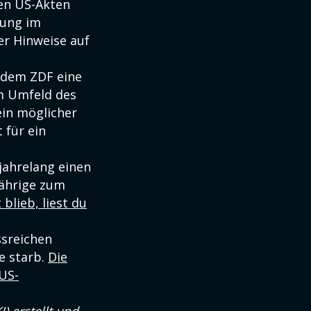
en US-Akten
dung im
er Hinweise auf
t dem ZDF eine
m Umfeld des
ein möglicher
 für ein
jahrelang einen
jährige zum
blieb, liest du
ssreichen
le starb.
Die
US-