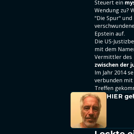
Steuert ein
mys
Wendung zu? Wi
"Die Spur" und
verschwundenen
Epstein auf.
Die US-Justizb
mit dem Namen 
Vermittler des
zwischen der 
Im Jahr 2014 s
verbunden mit 
Treffen gekomm
HIER ge
Lockte e