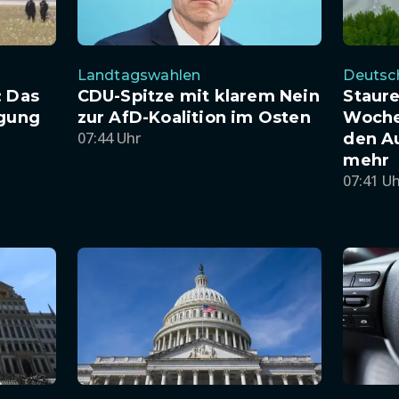
Landtagswahlen
Deutsc
: Das
CDU-Spitze mit klarem Nein
Staure
igung
zur AfD-Koalition im Osten
Woche
07:44 Uhr
den A
mehr
07:41 U