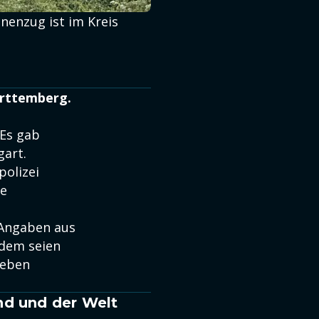
nenzug ist im Kreis
ürttemberg.
Es gab
gart.
polizei
re
Angaben aus
dem seien
Leben
nd und der Welt