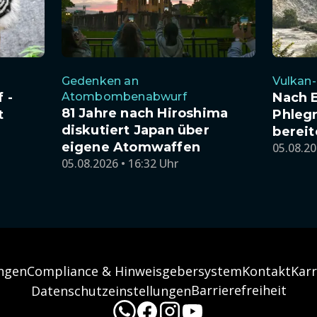
Gedenken an
Vulkan
 -
Atombombenabwurf
Nach 
81 Jahre nach Hiroshima
t
Phlegr
diskutiert Japan über
berei
eigene Atomwaffen
05.08.20
05.08.2026 • 16:32 Uhr
ngen
Compliance & Hinweisgebersystem
Kontakt
Karr
Barrierefreiheit
Datenschutzeinstellungen