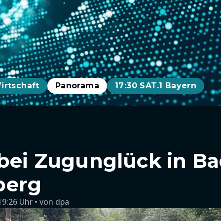
irtschaft
Panorama
17:30 SAT.1 Bayern
 bei Zugunglück in B
berg
19:26 Uhr
von
dpa