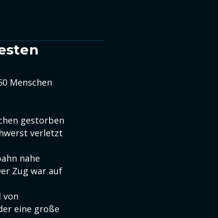
esten
 50 Menschen
schen gestorben
hwerst verletzt
bahn nahe
Der Zug war auf
l von
der eine große