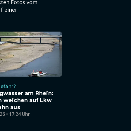
rsten Fotos vom
f einer
Gefahr?
igwasser am Rhein:
n weichen auf Lkw
ahn aus
26 • 17:24 Uhr