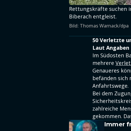
Rettungskräfte suchen i
Biberach entgleist.
Bild: Thomas Warnack/dpa
50 Verletzte 
Laut Angaben d
Im Südosten B
mehrere
Verlet
Genaueres könn
befänden sich 
Anfahrtswege.
Bei dem Zugun
Sicherheitskre
zahlreiche Men
gekommen. Das 
Immer fr