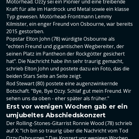
Motörhead. Ozzy sei ein Pionier und eine treibende
Kraft für alle im Hardrock und Metal sowie ein klasse
Typ gewesen. Motörhead-Frontmann Lemmy
Kilmister, ein enger Freund von Osbourne, war bereits
2015 gestorben.
Popstar Elton John (78) würdigte Osbourne als
"echten Freund und gigantischen Wegbereiter, der
seinen Platz im Pantheon der Rockgötter gesichert
hat". Die Nachricht habe ihn sehr traurig gemacht,
schrieb Elton John und postete dazu ein Foto, das die
beiden Stars Seite an Seite zeigt.
Rod Stewart (80) postete eine augenzwinkernde
Botschaft. "Bye, Bye Ozzy. Schlaf gut mein Freund. Wir
sehen uns da oben - eher später als früher."
Erst vor wenigen Wochen gab er ein
umjubeltes Abschiedskonzert
Der Rolling-Stones-Gitarrist Ronnie Wood (78) schrieb
auf X: "Ich bin so traurig über die Nachricht vom Tod
Ozzy Osbournes." Das Konzert vor wenigen Wochen