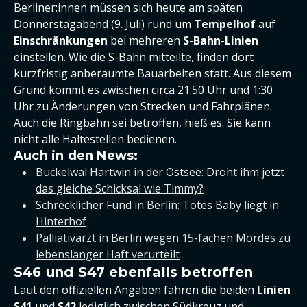
Berliner:innen müssen sich heute am späten
Donnerstagabend (9. Juli) rund um
Tempelhof
auf
Einschränkungen
bei mehreren
S-Bahn-Linien
einstellen. Wie die S-Bahn mitteilte, finden dort
kurzfristig anberaumte Bauarbeiten statt. Aus diesem
Grund kommt es zwischen circa 21:50 Uhr und 1:30
Uhr zu Änderungen von Strecken und Fahrplänen.
Auch die Ringbahn sei betroffen, hieß es. Sie kann
nicht alle Haltestellen bedienen.
Auch in den News:
Buckelwal Hartwin in der Ostsee: Droht ihm jetzt
das gleiche Schicksal wie Timmy?
Schrecklicher Fund in Berlin: Totes Baby liegt in
Hinterhof
Palliativarzt in Berlin wegen 15-fachen Mordes zu
lebenslanger Haft verurteilt
S46 und S47 ebenfalls betroffen
Laut den offiziellen Angaben fahren die beiden
Linien
S41
und
S42
lediglich zwischen Südkreuz und