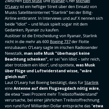
Zwischen
Elon Musk
und
Ryanair
-Chef
Michael
O’Leary
ist ein heftiger Streit über den Einsatz von
Musks Satelliteninternet "Starlink" bei der Billig-
Airline entbrannt. In Interviews und auf X nennen sich
beide "Idiot" – und Musk spielt sogar mit dem
Gedanken, Ryanair zu kaufen.
Auslöser ist die Entscheidung von Ryanair, Starlink
nicht in die mehr als 600
Boeing 737
der Flotte
einzubauen. O’Leary sagte im irischen Radiosender
Newstalk,
man solle Musk "überhaupt keine
Beachtung schenken",
er sei "ein Idiot – sehr reich,
aber trotzdem ein Idiot", und spottete,
was Musk
über Flüge und Luftwiderstand wisse, "wäre
gleich null"
.
Laut O’Leary hat Boeing bestätigt, dass für
Starlink
eine
Antenne auf dem Flugzeugdach nötig wäre
,
die etwa "zwei Prozent mehr Treibstoffwiderstand"
verursache, bei einer jährlichen Treibstoffrechnung
von rund fünf Milliarden Dollar entspräche das "
etwa