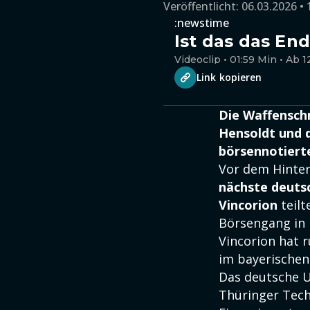
Veröffentlicht:
06.03.2026 • 
:newstime
Ist das das En
Videoclip • 01:59 Min • Ab 1
Link kopieren
Die Waffenschm
Hensoldt und d
börsennotiert
Vor dem Hinte
nächste deuts
Vincorion
teilt
Börsengang in 
Vincorion hat 
im bayerischen
Das deutsche U
Thüringer Tech