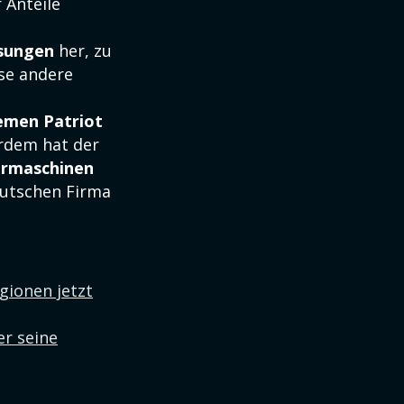
 Anteile
ösungen
her, zu
se andere
emen Patriot
erdem hat der
ermaschinen
utschen Firma
gionen jetzt
er seine