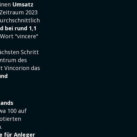
einen
Umsatz
 Zeitraum 2023
urchschnittlich
 bei rund 1,1
 Wort "vincere"
chsten Schritt
entrum des
t Vincorion das
und
lands
wa 100 auf
otierten
.
 für Anleger