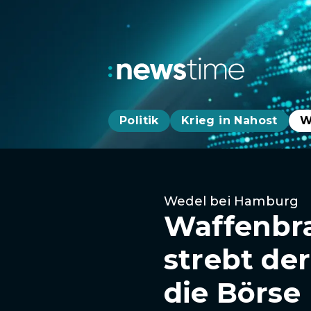
Politik
Krieg in Nahost
W
Wedel bei Hamburg
Waffenbra
strebt de
die Börse