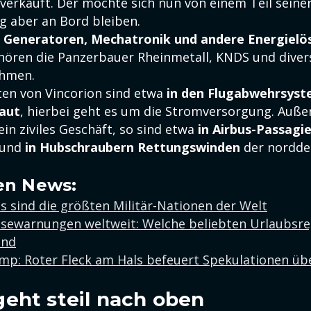
verkauft. Der möchte sich nun von einem Teil seiner
g aber an Bord bleiben.
t
Generatoren, Mechatronik und andere Energiel
ören die Panzerbauer Rheinmetall, KNDS und diver
hmen.
en von Vincorion sind etwa
in den Flugabwehrsyst
baut
, hierbei geht es um die Stromversorgung. Auß
ein ziviles Geschäft, so sind etwa
in Airbus-Passagi
und
in Hubschraubern Rettungswinden
der nordde
en News:
s sind die größten Militär-Nationen der Welt
isewarnungen weltweit: Welche beliebten Urlaubsre
ind
mp: Roter Fleck am Hals befeuert Spekulationen üb
eht steil nach oben