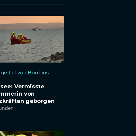
ige fiel von Boot ins
see: Vermisste
mmerin von
tzkräften geborgen
tunden