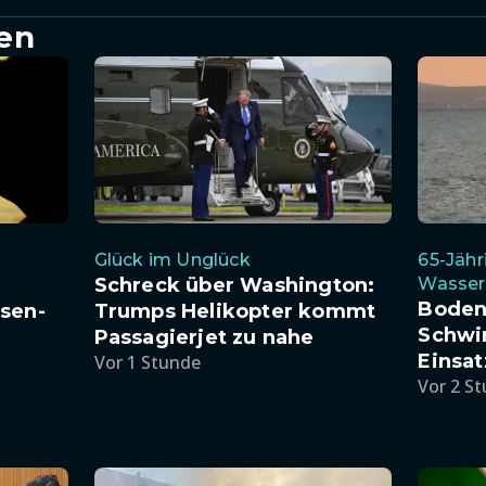
en
Glück im Unglück
65-Jähr
Schreck über Washington:
Wasser
Boden
sen-
Trumps Helikopter kommt
Schwi
Passagierjet zu nahe
Einsa
Vor 1 Stunde
Vor 2 S