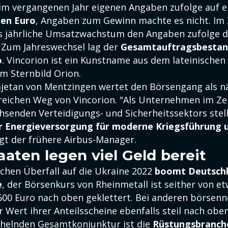
im vergangenen Jahr eigenen Angaben zufolge auf 
nen Euro
, Angaben zum Gewinn machte es nicht. Im
as jährliche Umsatzwachstum den Angaben zufolge d
. Zum Jahreswechsel lag der
Gesamtauftragsbestand
o
. Vincorion ist ein Kunstname aus dem lateinischen
em Sternbild Orion.
jetan von Mentzingen wertet den Börsengang als nä
reichen Weg von Vincorion. "Als Unternehmen im Z
senden Verteidigungs- und Sicherheitssektors stell
 Energieversorgung für moderne Kriegsführung 
agt der frühere Airbus-Manager.
aten legen viel Geld bereit
schen Überfall auf die Ukraine 2022
boomt Deutsch
e
, der Börsenkurs von Rheinmetall ist seither von et
.600 Euro nach oben geklettert. Bei anderen börsenn
 Wert ihrer Anteilsscheine ebenfalls steil nach oben
chelnden Gesamtkonjunktur ist die
Rüstungsbranche