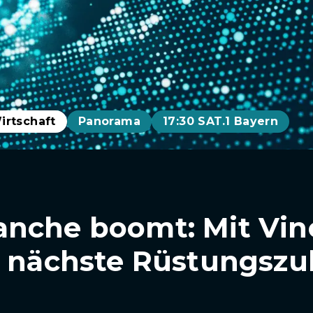
irtschaft
Panorama
17:30 SAT.1 Bayern
nche boomt: Mit Vin
r nächste Rüstungszul