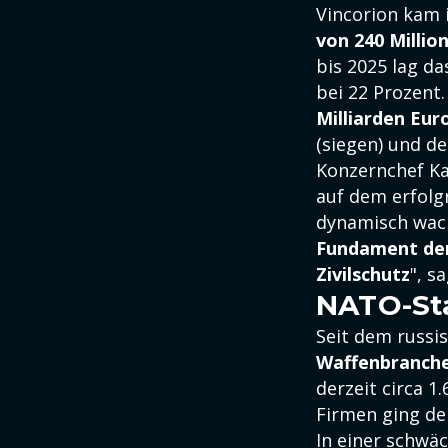
Vincorion kam 
von 240 Millio
bis 2025 lag d
bei 22 Prozent
Milliarden Eur
(siegen) und d
Konzernchef Ka
auf dem erfolg
dynamisch wach
Fundament der
Zivilschutz
", s
NATO-Sta
Seit dem russi
Waffenbranch
derzeit circa 1
Firmen ging der
In einer schwä