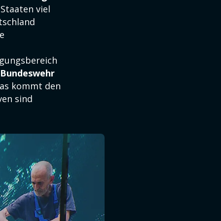
taaten viel
utschland
e
digungsbereich
Bundeswehr
 Das kommt den
ven sind