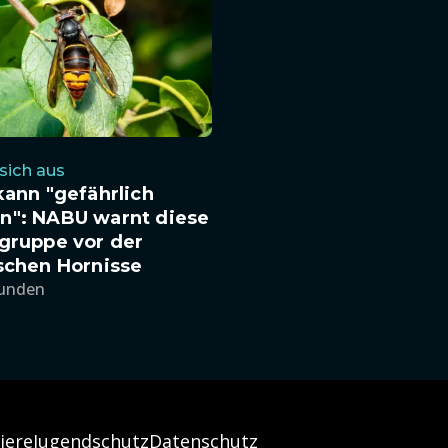
 sich aus
kann "gefährlich
n": NABU warnt diese
gruppe vor der
schen Hornisse
tunden
iere
Jugendschutz
Datenschutz