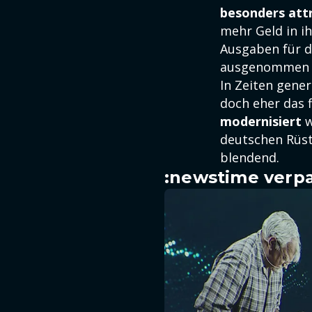
besonders att
mehr Geld in ih
Ausgaben für d
ausgenommen 
In Zeiten gene
doch eher das f
modernisiert
w
deutschen Rüst
blendend.
:newstime verpa