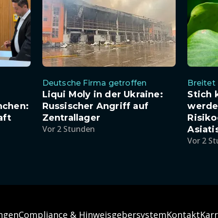
Deutsche Firma getroffen
Breitet
Liqui Moly in der Ukraine:
Stich 
Russischer Angriff auf
nchen:
werde
Zentrallager
aft
Risiko
Vor 2 Stunden
Asiati
Vor 2 S
ngen
Compliance & Hinweisgebersystem
Kontakt
Karr