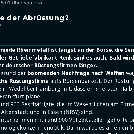
15:01 Uhr
von
dpa
de der Abrüstung?
2
iede Rheinmetall ist längst an der Börse, die Se
er Getriebefabrikant Renk sind es auch. Bald wird
er deutscher Rüstungsfirmen länger.
rgrund der
boomenden Nachfrage nach Waffen
wag
che Rüstungsfirma
aufs Börsenparkett. Der Rüstung
e in Wedel bei Hamburg mit, dass er im ersten Halb
Frankfurt plane.
rund 900 Beschäftigte, die im Wesentlichen am Firme
 Altenstadt und in Essen (NRW) sind.
nternehmen mit rund 900 Vollzeitstellen gehörte b
nologiekonzern Jenoptik. Dann wurde es an einen b