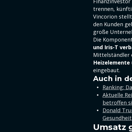
Finanzinvestor 
trennen, künfti
Vincorion stell
den Kunden geh
große Unterne
Die Komponent
und Iris-T ver
Mittelständler 
Heizelemente
eingebaut.
Auch in d
Ranking: Da
Aktuelle Re
betroffen s
Donald Tru
Gesundheit
Umsatz g