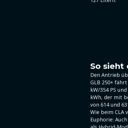
127 Litern.
So sieht
Den Antrieb üb
GLB 250+ fährt
kW/354 PS und A
kWh, der mit b
von 614 und 63
Wie beim CLA ve
Euphorie: Auch
als Hybrid-Mod