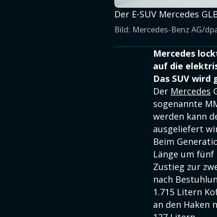
Der E-SUV Mercedes GLB 
Bild: Mercedes-Benz AG/dp
Mercedes lockt
auf die elektr
Das SUV wird g
Der
Mercedes
G
sogenannte MM
werden kann de
ausgeliefert wi
Beim Generatio
Länge um fünf 
Zustieg zur zw
nach Bestuhlun
1.715 Litern K
an den Haken 