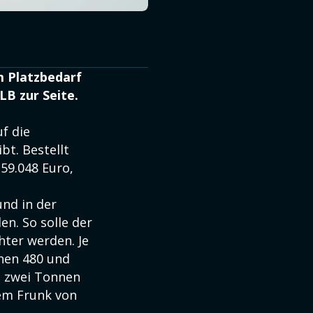
m Platzbedarf
LB zur Seite.
f die
bt. Bestellt
59.048 Euro,
nd in der
n. So solle der
hter werden. Je
chen 480 und
u zwei Tonnen
em Frunk von