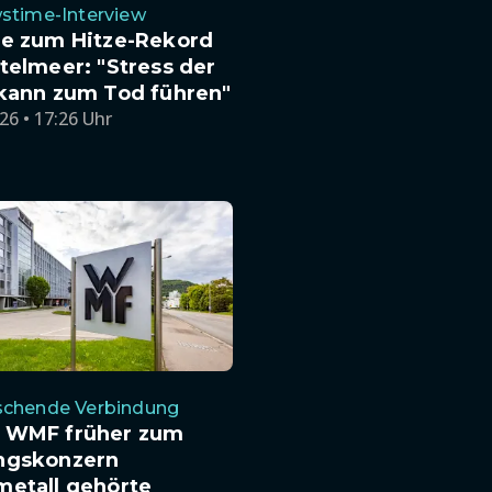
stime-Interview
te zum Hitze-Rekord
telmeer: "Stress der
 kann zum Tod führen"
26 • 17:26 Uhr
schende Verbindung
 WMF früher zum
ngskonzern
metall gehörte