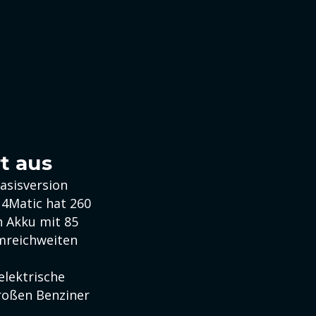
t aus
Basisversion
 4Matic hat 260
in Akku mit 85
mreichweiten
elektrische
großen Benziner