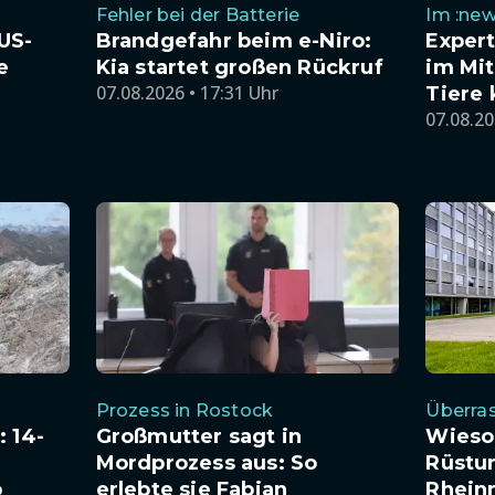
Fehler bei der Batterie
Im :new
US-
Brandgefahr beim e-Niro:
Exper
e
Kia startet großen Rückruf
im Mit
07.08.2026 • 17:31 Uhr
Tiere
07.08.20
Prozess in Rostock
Überra
 14-
Großmutter sagt in
Wieso
Mordprozess aus: So
Rüstu
b
erlebte sie Fabian
Rhein