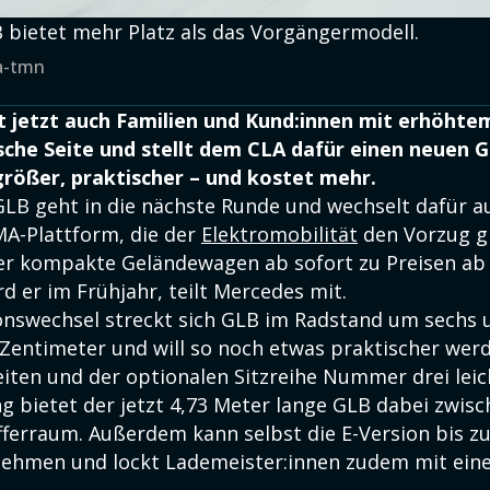
bietet mehr Platz als das Vorgängermodell.
a-tmn
 jetzt auch Familien und Kund:innen mit erhöhte
ische Seite und stellt dem CLA dafür einen neuen G
rößer, praktischer – und kostet mehr.
LB geht in die nächste Runde und wechselt dafür au
A-Plattform, die der
Elektromobilität
den Vorzug gi
r kompakte Geländewagen ab sofort zu Preisen ab 
rd er im Frühjahr, teilt Mercedes mit.
nswechsel streckt sich GLB im Radstand um sechs u
Zentimeter und will so noch etwas praktischer werde
eiten und der optionalen Sitzreihe Nummer drei leic
g bietet der jetzt 4,73 Meter lange GLB dabei zwis
offerraum. Außerdem kann selbst die E-Version bis z
nehmen und lockt Lademeister:innen zudem mit ein