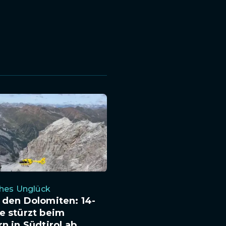
ches Unglück
 den Dolomiten: 14-
e stürzt beim
rn in Südtirol ab