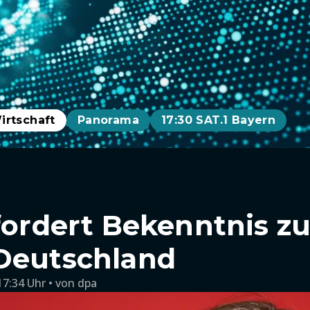
irtschaft
Panorama
17:30 SAT.1 Bayern
 fordert Bekenntnis z
Deutschland
17:34 Uhr
von
dpa