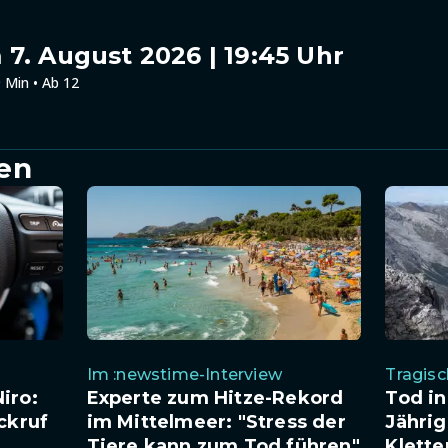
7. August 2026 | 19:45 Uhr
 Min • Ab 12
en
Im :newstime-Interview
Tragis
iro:
Experte zum Hitze-Rekord
Tod in
ckruf
im Mittelmeer: "Stress der
Jährig
Tiere kann zum Tod führen"
Klette