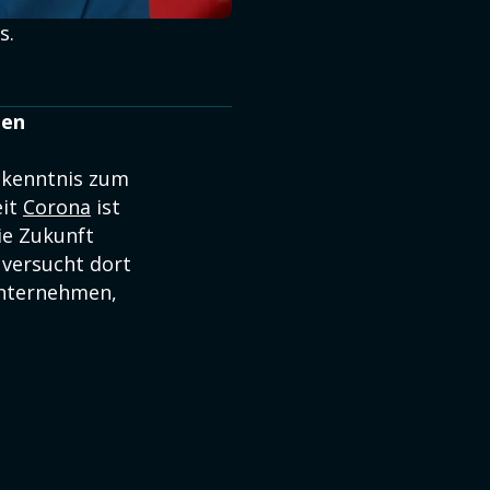
s.
hen
ekenntnis zum
eit
Corona
ist
ie Zukunft
k versucht dort
Unternehmen,