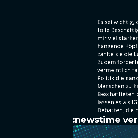
Es sei wichtig
tolle Beschäfti
mir viel stärk
hängende Köpfe
zählte sie die 
Zudem forderte
vermeintlich fa
Politik die ga
Menschen zu kra
Beschäftigten b
lassen es als I
Debatten, die b
:newstime ver