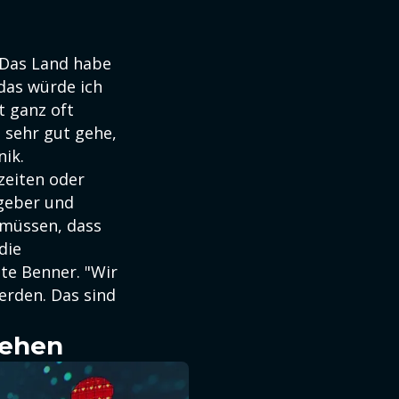
. Das Land habe
 das würde ich
t ganz oft
 sehr gut gehe,
nik.
zeiten oder
tgeber und
 müssen, dass
die
gte Benner. "Wir
erden. Das sind
sehen