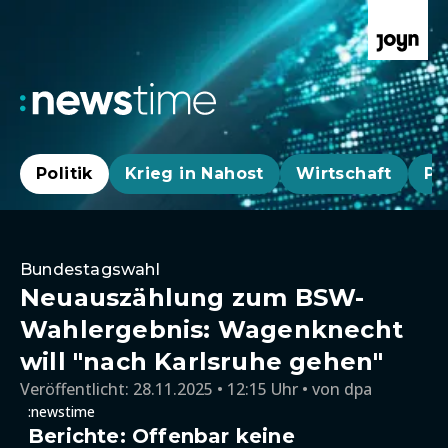
Politik
Krieg in Nahost
Wirtschaft
Pa
Bundestagswahl
Neuauszählung zum BSW-
Wahlergebnis: Wagenknecht
will "nach Karlsruhe gehen"
Veröffentlicht:
28.11.2025 • 12:15 Uhr
von
dpa
:newstime
Berichte: Offenbar keine