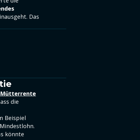
rte die
endes
inausgeht. Das
tie
Mütterrente
ass die
 Beispiel
 Mindestlohn.
as könnte