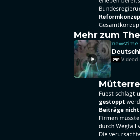
erleben bereit
Bundesregierun
Reformkonzep
Gesamtkonzept 
Mehr zum Th
:newstime
Deutschl
Videocli
Mütterre
Fuest schlägt
u
gestoppt
werde
Beiträge nicht
Firmen müsste
durch Wegfall 
Die verursacht