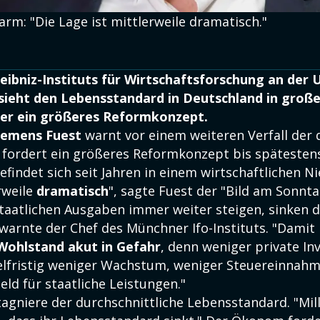
larm: "Die Lage ist mittlerweile dramatisch."
eibniz-Instituts für Wirtschaftsforschung an der 
sieht den Lebensstandard in Deutschland in große
 er ein größeres Reformkonzept.
lemens Fuest
warnt vor einem weiteren Verfall der
 fordert ein größeres Reformkonzept bis spätestens
findet sich seit Jahren in einem wirtschaftlichen N
rweile
dramatisch
", sagte Fuest der "Bild am Sonnta
taatlichen Ausgaben immer weiter steigen, sinken d
 warnte der Chef des Münchner Ifo-Instituts. "Damit 
Wohlstand akut in Gefahr
, denn weniger private In
lfristig weniger Wachstum, weniger Steuereinnah
ld für staatliche Leistungen."
tagniere der durchschnittliche Lebensstandard. "Mil