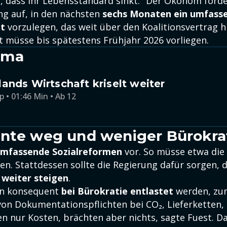
s, dass ihr Lebensstandard sinkt." Der Ökonom forde
g auf, in den nächsten
sechs Monaten ein umfass
t
vorzulegen, das weit über den Koalitionsvertrag h
müsse bis spätestens Frühjahr 2026 vorliegen.
ema
ands Wirtschaft kriselt weiter
p • 01:46 Min • Ab 12
nte weg und weniger Bürokra
mfassende Sozialreformen
vor. So müsse etwa die
n. Stattdessen sollte die Regierung dafür sorgen, d
 weiter steigen
.
n konsequent
bei Bürokratie entlaste
t
werden, zum
von Dokumentationspflichten bei CO₂, Lieferketten,
en nur Kosten, brächten aber nichts, sagte Fuest. D