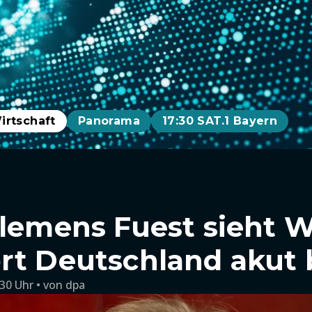
irtschaft
Panorama
17:30 SAT.1 Bayern
Clemens Fuest sieht 
rt Deutschland akut
:30 Uhr
von
dpa