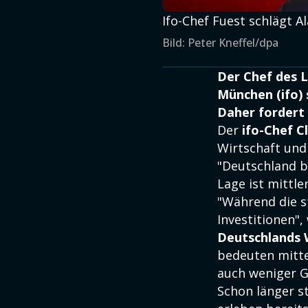
Ifo-Chef Fuest schlägt A
Bild: Peter Kneffel/dpa
Der Chef des L
München (ifo) 
Daher fordert
Der
ifo-Chef
C
Wirtschaft und
"Deutschland be
Lage ist mittle
"Während die s
Investitionen",
Deutschlands 
bedeuten mitte
auch weniger Ge
Schon länger s