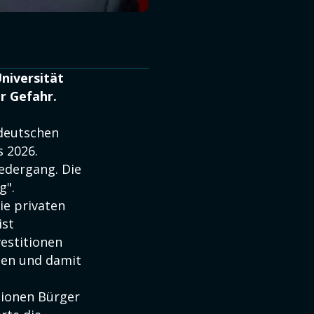
Universität
r Gefahr.
 deutschen
 2026.
iedergang. Die
g".
ie privaten
ist
vestitionen
men und damit
lionen Bürger