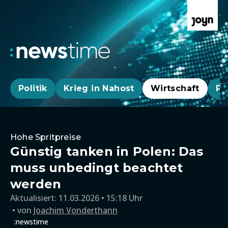
Politik
Krieg in Nahost
Wirtschaft
Pa
Hohe Spritpreise
Günstig tanken in Polen: Das
muss unbedingt beachtet
werden
Aktualisiert:
11.03.2026 • 15:18 Uhr
von
Joachim Vonderthann
:newstime