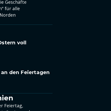
die Geschäfte
" für alle
 Norden
stern voll
r an den Feiertagen
hien
r Feiertag,