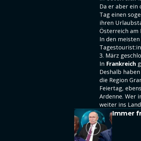
Da er aber ein 
Tag einen soge
ihren Urlaubst
Österreich am K
In den meiste
Tagestourist:i
3. März geschlo
In
Frankreich
g
Deshalb haben d
die Region Gran
Feiertag, eben
Ardenne. Wer i
weiter ins Land
Immer fr