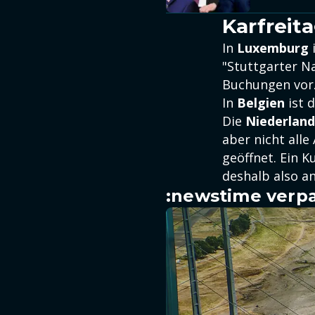
Karfreit
In
Luxemburg
i
"Stuttgarter N
Buchungen vor.
In
Belgien
ist d
Die
Niederlan
aber nicht alle
geöffnet. Ein K
deshalb also an
:newstime verpa