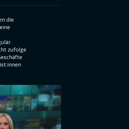
en die
eine
ulär.
cht zufolge
Geschäfte
ist:innen