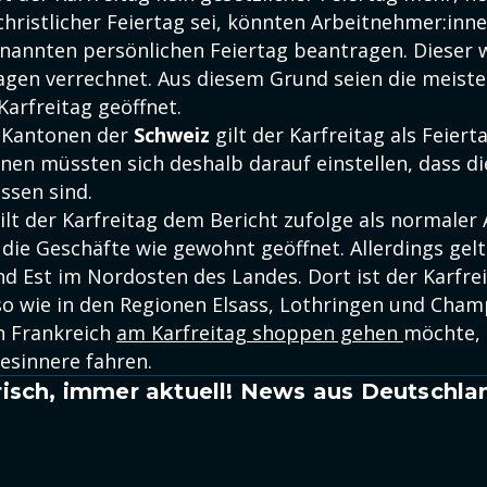
christlicher Feiertag sei, könnten Arbeitnehmer:inn
nannten persönlichen Feiertag beantragen. Dieser 
agen verrechnet. Aus diesem Grund seien die meiste
arfreitag geöffnet.
n Kantonen der
Schweiz
gilt der Karfreitag als Feiert
nnen müssten sich deshalb darauf einstellen, dass d
ssen sind.
ilt der Karfreitag dem Bericht zufolge als normaler 
ie Geschäfte wie gewohnt geöffnet. Allerdings gelte
d Est im Nordosten des Landes. Dort ist der Karfrei
so wie in den Regionen Elsass, Lothringen und Cha
n Frankreich
am Karfreitag shoppen gehen
möchte,
esinnere fahren.
isch, immer aktuell! News aus Deutschla