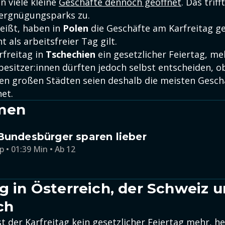
n viele kleine
Geschäfte dennoch geöffnet
. Das trif
ergnügungsparks zu.
heißt, haben in
Polen
die Geschäfte am Karfreitag ge
t als arbeitsfreier Tag gilt.
rfreitag in
Tschechien
ein gesetzlicher Feiertag, me
esitzer:innen dürften jedoch selbst entscheiden, ob
 den großen Städten seien deshalb die meisten Gesch
et.
men
Bundesbürger sparen lieber
p • 01:39 Min • Ab 12
ag in Österreich, der Schweiz 
ch
st der Karfreitag kein gesetzlicher Feiertag mehr, he