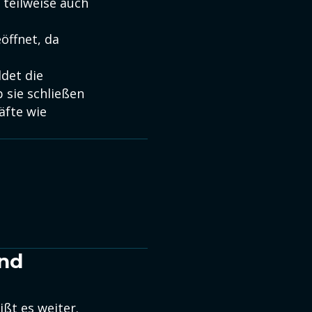
ft teilweise auch
öffnet, da
ldet die
 sie schließen
äfte wie
und
ißt es weiter.