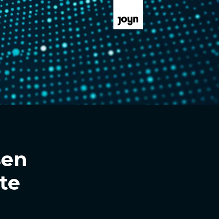
sen
te