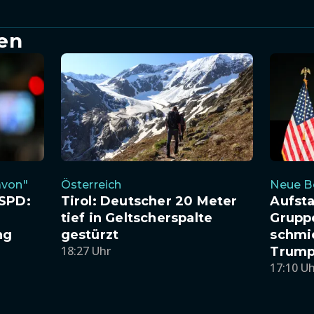
en
avon"
Österreich
Neue 
 SPD:
Tirol: Deutscher 20 Meter
Aufsta
tief in Geltscherspalte
Grupp
ng
gestürzt
schmi
18:27 Uhr
Trump
17:10 U