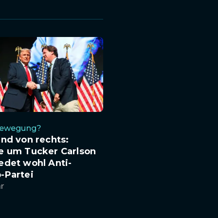
Bewegung?
nd von rechts:
e um Tucker Carlson
edet wohl Anti-
-Partei
hr