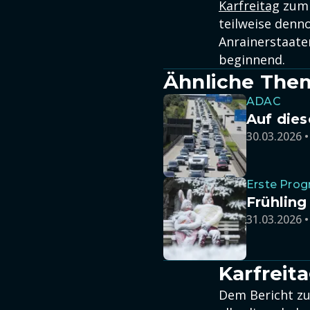
Karfreitag
zum 
teilweise denno
Anrainerstaate
beginnend.
Ähnliche The
ADAC
Auf dies
30.03.2026 •
Erste Pro
Frühling
31.03.2026 •
Karfreit
Dem Bericht zuf