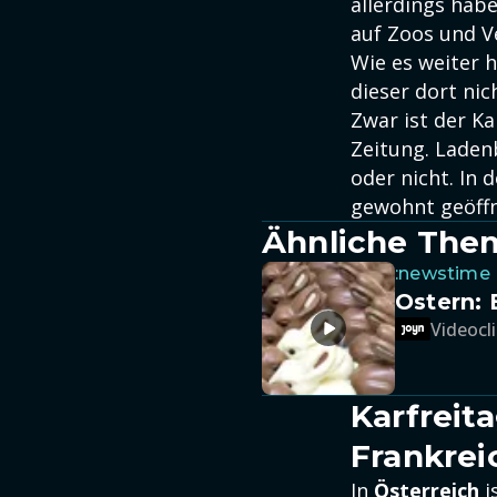
allerdings habe
auf Zoos und V
Wie es weiter 
dieser dort nich
Zwar ist der Ka
Zeitung. Ladenb
oder nicht. In
gewohnt geöffn
Ähnliche The
:newstime
Ostern: 
Videocli
Karfreit
Frankrei
In
Österreich
i