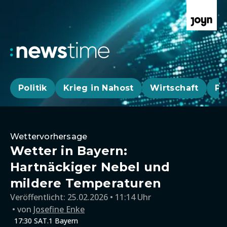
Politik
Krieg in Nahost
Wirtschaft
Pa
Wettervorhersage
Wetter in Bayern:
Hartnäckiger Nebel und
mildere Temperaturen
Veröffentlicht:
25.02.2026 • 11:14 Uhr
von
Josefine Enke
17:30 SAT.1 Bayern