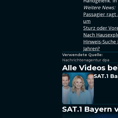
Handgelenk. In
Weitere News:
Passagier ragt
um
Sturz oder Vor
Nach Hausexplo
Hinweis-Suche 
Jahren?
Verwendete Quelle:
Nachrichtenagentur dpa
Alle Videos be
SAT.1 Ba
SAT.1 Bayern 