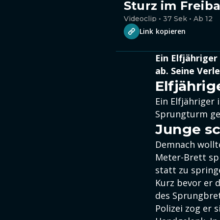
Sturz im Freiba
Videoclip • 37 Sek • Ab 12
Link kopieren
Ein Elfjährige
ab. Seine Verl
Elfjährig
Ein Elfjähriger
Sprungturm gef
Junge sc
Demnach wollte
Meter-Brett sp
statt zu sprin
Kurz bevor er 
des Sprungbret
Polizei zog er 