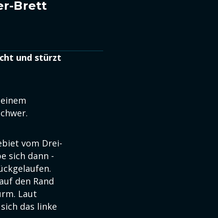
er-Brett
cht und stürzt
n einem
schwer.
ebiet vom Drei-
e sich dann -
ückgelaufen.
 auf den Rand
urm. Laut
sich das linke