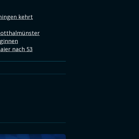
mingen kehrt
Rotthalmünster
eginnen
aier nach 53