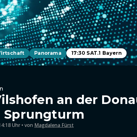
irtschaft
Panorama
17:30 SAT.1 Bayern
n
 Vilshofen an der Don
n Sprungturm
14:18 Uhr
von
Magdalena Fürst