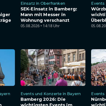
Einsatz in Oberfranken
Events 
SEK-Einsatz in Bamberg:
Würzb
niger
Mann mit Messer in
wichti
träge
Wohnung verschanzt
Überbl
05.08.2026 • 14:18 Uhr
05.08.20
ayern
Events und Konzerte in Bayern
Events 
Bamberg 2026: Die
Nürnb
m
wichtigsten Events im
wichti