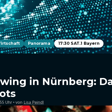
irtschaft
Panorama
17:30 SAT.1 Bayern
ewing in Nürnberg: Da
ots
:55 Uhr
von
Lisa Peindl