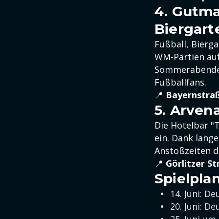
4. Gutm
Biergart
Fußball, Bierg
WM-Partien auf
Sommerabenden 
Fußballfans.
📍
Bayernstraß
5. Arvena
Die Hotelbar "
ein. Dank lange
Anstoßzeiten d
📍
Görlitzer S
Spielpla
14. Juni: De
20. Juni: D