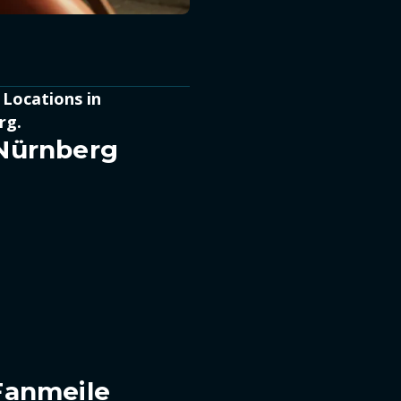
 Locations in
rg.
 Nürnberg
Fanmeile