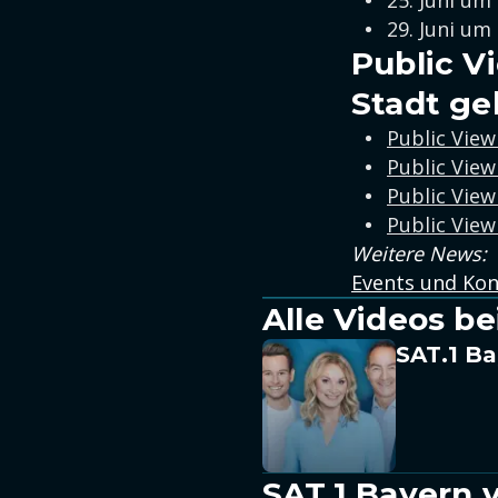
25. Juni um
29. Juni um
Public V
Stadt ge
Public View
Public View
Public View
Public View
Weitere News:
Events und Kon
Alle Videos be
SAT.1 Ba
SAT.1 Bayern 