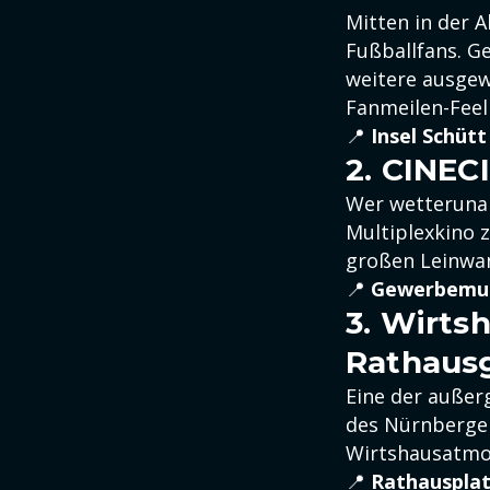
Mitten in der 
Fußballfans. G
weitere ausgew
Fanmeilen-Feel
📍
Insel Schüt
2. CINEC
Wer wetterunab
Multiplexkino 
großen Leinwan
📍
Gewerbemus
3. Wirts
Rathaus
Eine der außer
des Nürnberger
Wirtshausatmo
📍
Rathausplat