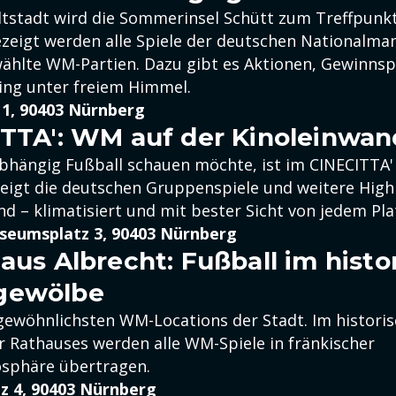
Altstadt wird die Sommerinsel Schütt zum Treffpunkt
ezeigt werden alle Spiele der deutschen Nationalma
ählte WM-Partien. Dazu gibt es Aktionen, Gewinnsp
ing unter freiem Himmel.
t 1, 90403 Nürnberg
ITTA': WM auf der Kinoleinwan
hängig Fußball schauen möchte, ist im CINECITTA' 
zeigt die deutschen Gruppenspiele und weitere Highl
d – klimatisiert und mit bester Sicht von jedem Pla
eumsplatz 3, 90403 Nürnberg
haus Albrecht: Fußball im histo
gewölbe
gewöhnlichsten WM-Locations der Stadt. Im histori
 Rathauses werden alle WM-Spiele in fränkischer
sphäre übertragen.
z 4, 90403 Nürnberg