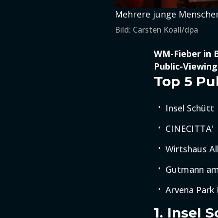
Mehrere junge Menschen 
Bild: Carsten Koall/dpa
WM-Fieber in B
Public-Viewing
Top 5 Pu
Insel Schütt
CINECITTA'
Wirtshaus Al
Gutmann am
Arvena Park 
1. Insel