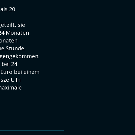
als 20
teilt, sie
 24 Monaten
Monaten
ne Stunde.
tgegengekommen.
 bei 24
 Euro bei einem
zeit. In
maximale