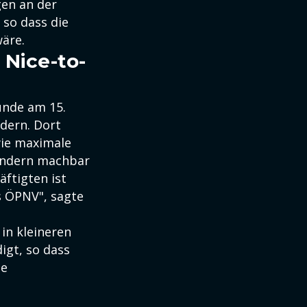
gen an der
 so dass die
wäre.
 Nice-to-
unde am 15.
dern. Dort
wie maximale
ländern machbar
äftigten ist
s ÖPNV", sagte
in kleineren
igt, so dass
de