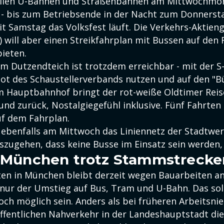
ollen U-Bahnen und Straßenbahnen am Mittwochmor
n - bis zum Betriebsende in der Nacht zum Donnerst
t Samstag das Volksfest läuft. Die Verkehrs-Aktieng
 will aber einen Streikfahrplan mit Bussen auf den
bieten.
m Dutzendteich ist trotzdem erreichbar - mit der S-
ot des Schaustellerverbands nutzen und auf den "B
m Hauptbahnhof bringt der rot-weiße Oldtimer Rei
und zurück, Nostalgiegefühl inklusive. Fünf Fahrten 
uf dem Fahrplan.
t ebenfalls am Mittwoch das Liniennetz der Stadtwer
uszugehen, dass keine Busse im Einsatz sein werden,
n München trotz Stammstreck
ten in München bleibt derzeit wegen Bauarbeiten an
ur der Umstieg auf Bus, Tram und U-Bahn. Das soll
ch möglich sein. Anders als bei früheren Arbeitsni
ffentlichen Nahverkehr in der Landeshauptstadt di