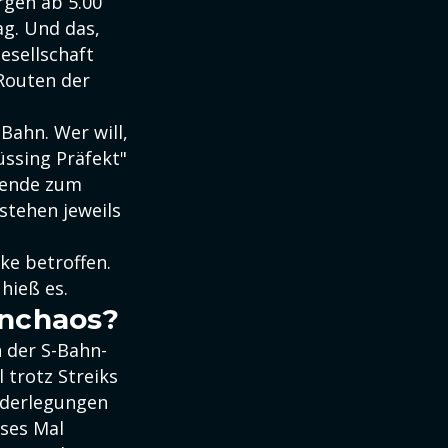
gen ab 5.00
ag. Und das,
esellschaft
 Routen der
Bahn. Wer will,
üssing Präfekt"
sende zum
stehen jeweils
ke betroffen.
 hieß es.
enchaos?
 der S-Bahn-
 trotz Streiks
ederlegungen
eses Mal