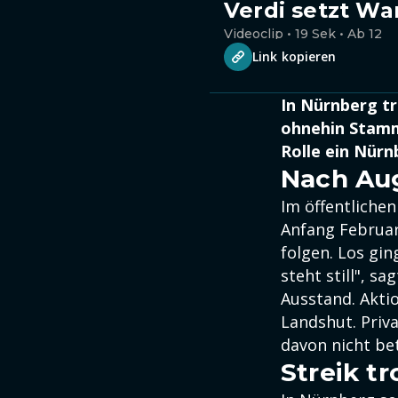
Verdi setzt War
Videoclip • 19 Sek • Ab 12
Link kopieren
In Nürnberg tr
ohnehin Stamm
Rolle ein Nürn
Nach Au
Im öffentliche
Anfang Februa
folgen. Los gi
steht still", 
Ausstand. Akti
Landshut. Priv
davon nicht be
Streik t