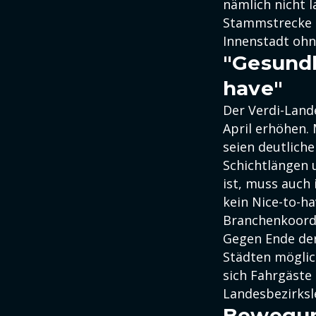
nämlich nicht 
Stammstrecke bi
Innenstadt ohn
"Gesundh
have"
Der Verdi-Lande
April erhöhen.
seien deutlich
Schichtlängen 
ist, muss auch 
kein Nice-to-h
Branchenkoord
Gegen Ende der 
Städten möglic
sich Fahrgäste 
Landesbezirksl
Bewegun