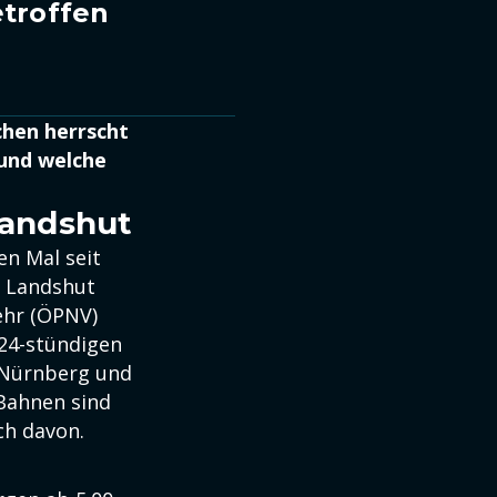
etroffen
chen herrscht
und welche
Landshut
en Mal seit
d Landshut
ehr (ÖPNV)
 24-stündigen
n Nürnberg und
Bahnen sind
ch davon.