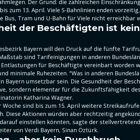
lahmlegen. Der Grund: die zahlreichen Einschränkun
s zum 13. April. Viele S-Bahnlinien enden vorzeitig,
e Bus, Tram und U-Bahn für Viele nicht erreichbar 
eit der Beschäftigten ist kein
sbezirk Bayern will den Druck auf die fünfte Tarifr
 Maßstab sind Tarifeinigungen in anderen Bundeslän
e Entlastungen für Beschäftigte vereinbart worden 
und minimale Ruhezeiten. "Was in anderen Bundes
in Bayern umsetzbar sein. Die Gesundheit der Besch
ave, sondern elementar für die Zukunftsfähigkeit de
inatorin Katharina Wagner.
Woche sind bis zum 15. April weitere Streikaufrufe 
h. Diese Aktionen würden aber rechtzeitig angekünd
darauf einstellen könnten, sagte der stellvertreten
eiter von Verdi Bayern, Sinan Öztürk.
g – aber kein Durchbruch