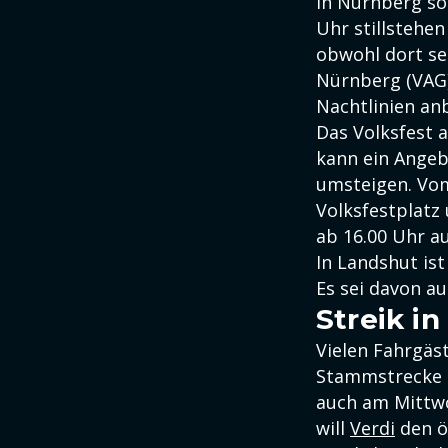
In Nürnberg s
Uhr stillstehe
obwohl dort sei
Nürnberg (VAG)
Nachtlinien an
Das Volksfest a
kann ein Angeb
umsteigen. Vo
Volksfestplatz 
ab 16.00 Uhr a
In Landshut is
Es sei davon a
Streik i
Vielen Fahrgäs
Stammstrecke n
auch am Mittwo
will
Verdi
den ö