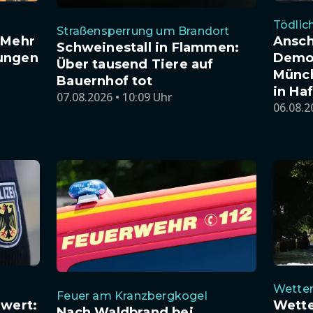
Tödlic
Straßensperrung um Brandort
 Mehr
Ansch
Schweinestall in Flammen:
ungen
Demon
Über tausend Tiere auf
Münch
Bauernhof tot
in Haf
07.08.2026 • 10:09 Uhr
06.08.2
Wetter
Feuer am Kranzbergkogel
nwert:
Wette
Nach Waldbrand bei