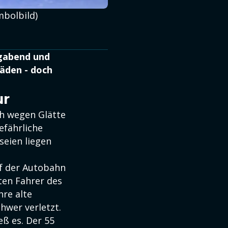
mbolbild)
agabend und
häden - doch
ur
h wegen Glätte
efährliche
seien liegen
uf der Autobahn
ten Fahrer des
hre alte
hwer verletzt.
ß es. Der 55