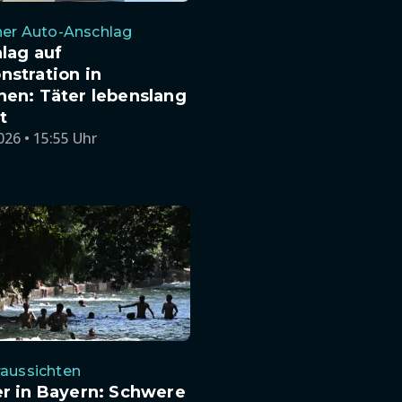
her Auto-Anschlag
lag auf
stration in
en: Täter lebenslang
t
026 • 15:55 Uhr
aussichten
r in Bayern: Schwere