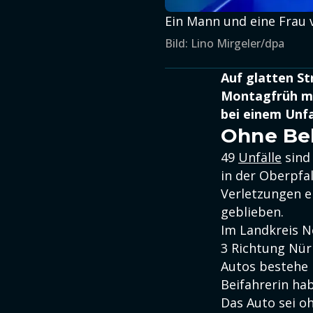
Ein Mann und eine Frau v
Bild: Lino Mirgeler/dpa
Auf glatten St
Montagfrüh meh
bei einem Unfa
Ohne Bel
49
Unfälle
sind
in der Oberpfal
Verletzungen er
geblieben.
Im Landkreis N
3 Richtung Nür
Autos bestehe L
Beifahrerin ha
Das Auto sei o