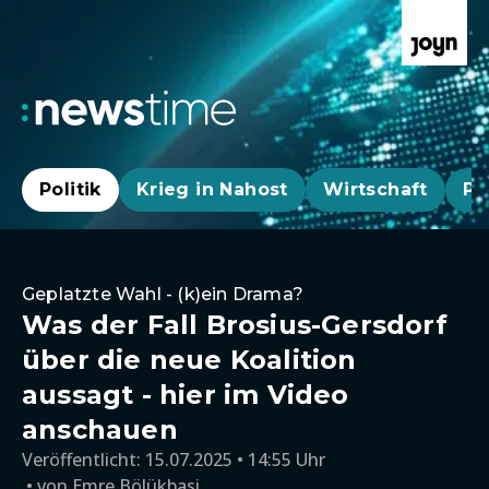
Politik
Krieg in Nahost
Wirtschaft
Pa
Geplatzte Wahl - (k)ein Drama?
Was der Fall Brosius-Gersdorf
über die neue Koalition
aussagt - hier im Video
anschauen
Veröffentlicht:
15.07.2025 • 14:55 Uhr
von
Emre Bölükbasi