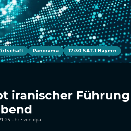
irtschaft
Panorama
17:30 SAT.1 Bayern
t iranischer Führung 
abend
21:25 Uhr
von
dpa