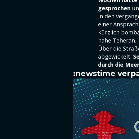
Wochen hatte 
gesprochen
un
In den vergang
einer
Ansprache
Kürzlich bomba
nahe Teheran.
Über die Straß
abgewickelt.
Se
durch die Meer
:newstime verpa