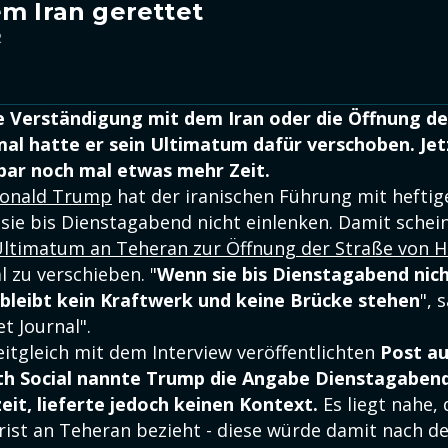
em Iran gerettet
2
e Verständigung mit dem Iran oder die Öffnung de
l hatte er sein Ultimatum dafür verschoben. Jetz
bar noch mal etwas mehr Zeit.
onald Trump
hat der iranischen Führung mit heftig
 sie bis Dienstagabend nicht einlenken. Damit schein
ltimatum an Teheran zur Öffnung der Straße von 
 zu verschieben. "
Wenn sie bis Dienstagabend nic
bleibt kein Kraftwerk und keine Brücke stehen
", 
t Journal".
eitgleich mit dem Interview veröffentlichten
Post au
th Social nannte Trump die Angabe Dienstagabend
it, lieferte jedoch keinen Kontext.
Es liegt nahe, 
rist an Teheran bezieht - diese würde damit nach d