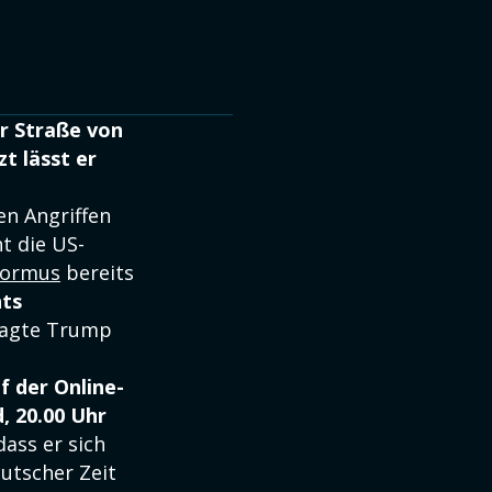
r Straße von
t lässt er
en Angriffen
t die US-
Hormus
bereits
hts
sagte Trump
f der Online-
, 20.00 Uhr
dass er sich
eutscher Zeit