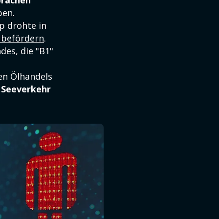
prächen
ben.
p drohte in
u befördern
.
des, die "B1"
en Ölhandels
r Seeverkehr