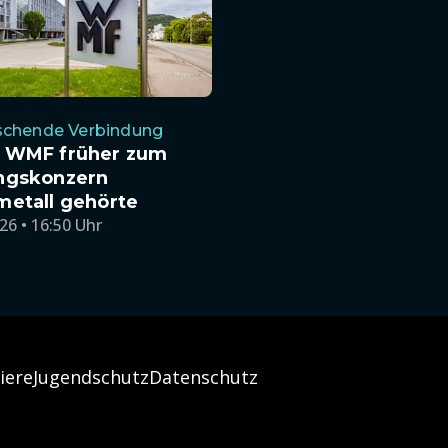
schende Verbindung
 WMF früher zum
ngskonzern
metall gehörte
26 • 16:50 Uhr
iere
Jugendschutz
Datenschutz