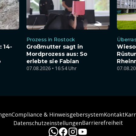
Prozess in Rostock
Überra
 14-
Großmutter sagt in
Wieso
Mordprozess aus: So
Rüstu
b
erlebte sie Fabian
Rhein
07.08.2026 • 16:54 Uhr
07.08.20
ngen
Compliance & Hinweisgebersystem
Kontakt
Karr
Barrierefreiheit
Datenschutzeinstellungen