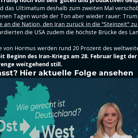
Trump noch von sehr guten und produktiven Ges
d das Ultimatum deshalb zum zweiten Mal verscho
enen Tagen wurde der Ton aber wieder rauer: Trum
 an die Nation, den Iran zurück in die "Steinzeit" z
rdierten die USA zudem die höchste Brücke des Lan
e von Hormus werden rund 20 Prozent des weltweit
it Beginn des Iran-Kriegs am 28. Februar liegt de
enge weitgehend still.
sst? Hier aktuelle Folge ansehen