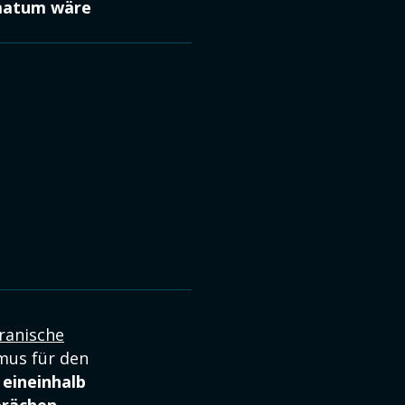
imatum wäre
iranische
rmus für den
 eineinhalb