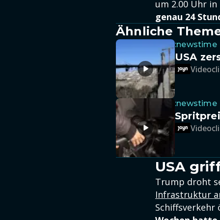
um 2.00 Uhr in
genau 24 Stun
Ähnliche Them
:newstime
USA zers
Videocli
:newstime
Spritpre
Videocli
USA grif
Trump droht s
Infrastruktur 
Schiffsverkeh