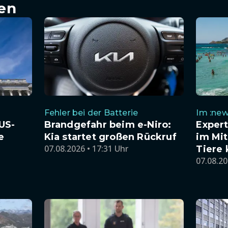
en
Fehler bei der Batterie
Im :new
US-
Brandgefahr beim e-Niro:
Exper
e
Kia startet großen Rückruf
im Mit
07.08.2026 • 17:31 Uhr
Tiere
07.08.20