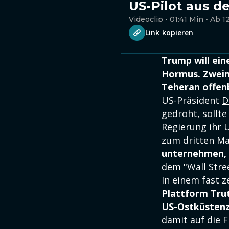
US-Pilot aus d
Videoclip • 01:41 Min • Ab 1
Link kopieren
Trump will ein
Hormus. Zweima
Teheran offen
US-Präsident
D
gedroht, sollte
Regierung ihr
U
zum dritten Mal
unternehmen, 
dem "Wall Stree
In einem fast z
Plattform Tru
US-Ostküstenze
damit auf die F