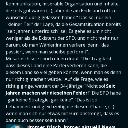
Kommunikation, miserable Organisation und Inhalte,
die teils gut waren (…), aber die am Ende auch oft zu
wünschen übrig gelassen haben." Das sei nur ein
"kleiner Teil" der Lage, da die Gesamtsituation bereits
"seit Jahren unterirdisch" sei. Es gehe es um nicht
weniger als die
Existenz der SPD
, und nicht mehr nur
darum, ob man Wähler:innen verliere, denn "das
passiert, wenn man scheiße performt".
Mesarosch setzt noch einen drauf: "Die Tragik ist,
dass dieses Land eine Partei verlieren kann, die
diesem Land so viel geben könnte, wenn man es denn
nur richtig machen würde." Auf die Frage, wie es
richtig ginge, wettert der 34-Jährige: "Nicht so!
Seit
Jahren machen wir dieselben Fehler!
" Die SPD habe
"gar keine Strategie, gar keine". "Das ist so
behämmert und gleichzeitig die Riesen-Chance, (…)
wenn man sich nur etwas mit Hirn anstrengt, dass es
dann auch besser sein kann."
Immer frisch, immer aktuell! News