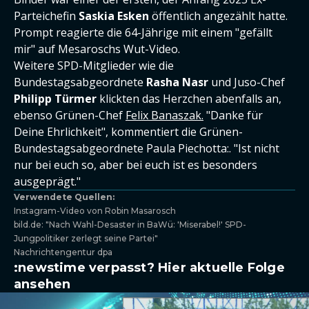
Parteichefin
Saskia Esken
öffentlich angezählt hatte.
Prompt reagierte die 64-Jährige mit einem "gefällt
mir" auf Mesaroschs Wut-Video.
Weitere SPD-Mitglieder wie die
Bundestagsabgeordnete
Rasha Nasr
und Juso-Chef
Philipp Türmer
klickten das Herzchen abenfalls an,
ebenso Grünen-Chef
Felix Banaszak.
"Danke für
Deine Ehrlichkeit", kommentiert die Grünen-
Bundestagsabgeordnete Paula Piechotta:. "Ist nicht
nur bei euch so, aber bei euch ist es besonders
ausgeprägt."
Verwendete Quellen:
Instagram-Video von Robin Masarosch
bild.de: "Nach Wahl-Desaster in BaWü: 'Miserabel!' SPD-
Jungpolitiker zerlegt seine Partei"
Nachrichtengentur dpa
:newstime verpasst? Hier aktuelle Folge
ansehen