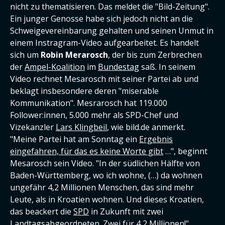
nicht zu thematisieren. Das meldet die "Bild-Zeitung".
Ein junger Genosse habe sich jedoch nicht an die
Schweigevereinbarung gehalten und seinen Unmut in
einem Instragram-Video aufgearbeitet. Es handelt
sich um
Robin Merarosch
, der bis zum Zerbrechen
der
Ampel-Koalition
im
Bundestag
saß. In seinem
Video rechnet Mesarosch mit seiner Partei ab und
beklagt insbesondere deren "miserable
Kommunikation". Mesrarosch hat 119.000
Follower:innen, 5.000 mehr als SPD-Chef und
Vizekanzler
Lars Klingbeil
, wie bild.de anmerkt.
"Meine Partei hat am Sonntag ein
Ergebnis
eingefahren, für das es keine Worte gibt
…", beginnt
Mesarosch sein Video. "In der südlichen Hälfte von
Baden-Württemberg, wo ich wohne, (…) da wohnen
ungefähr 4,2 Millionen Menschen, das sind mehr
Leute, als in Kroatien wohnen. Und dieses Kroatien,
das beackert die
SPD
in Zukunft mit zwei
Landtagsabgeordneten. Zwei für 4,2 Millionen!"