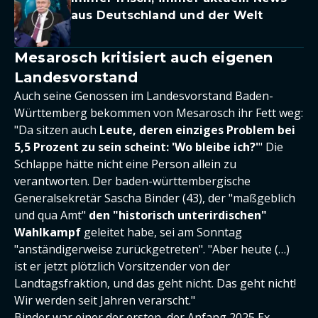
aus Deutschland und der Welt
Mesarosch kritisiert auch eigenen
Landesvorstand
Auch seine Genossen im Landesvorstand Baden-
Württemberg bekommen von Mesarosch ihr Fett weg:
"Da sitzen auch
Leute, deren einziges Problem bei
5,5 Prozent zu sein scheint: 'Wo bleibe ich?'
" Die
Schlappe hätte nicht eine Person allein zu
verantworten. Der baden-württembergische
Generalsekretär Sascha Binder (43), der "maßgeblich
und qua Amt"
den "historisch unterirdischen"
Wahlkampf
geleitet habe, sei am Sonntag
"anständigerweise zurückgetreten". "Aber heute (…)
ist er jetzt plötzlich Vorsitzender von der
Landtagsfraktion, und das geht nicht. Das geht nicht!
Wir werden seit Jahren verarscht."
Binder war einer der ersten, der Anfang 2025 Ex-