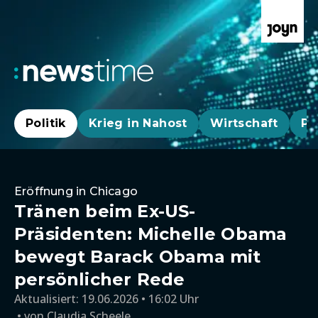
Politik
Krieg in Nahost
Wirtschaft
Pa
Eröffnung in Chicago
Tränen beim Ex-US-
Präsidenten: Michelle Obama
bewegt Barack Obama mit
persönlicher Rede
Aktualisiert:
19.06.2026 • 16:02 Uhr
von
Claudia Scheele