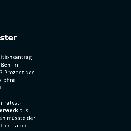
ster
itionsantrag
eßen
. In
3 Prozent der
nz ohne
t
nfratest-
uerwerk
aus.
fen müsste der
iert, aber