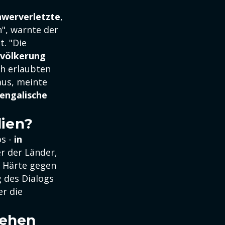
hwerverletzte
,
", warnte der
. "Die
evölkerung
ich erlaubten
 aus, meinte
bengalische
dien?
os -
in
er der Länder,
r Härte gegen
g des Dialogs
r die
sehen