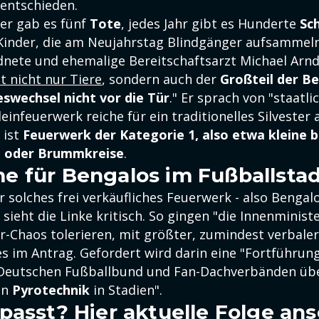
 entschieden.
ter gab es fünf
Tote
, jedes Jahr gibt es Hunderte
Sc
 Kinder, die am Neujahrstag Blindgänger aufsammeln
nete und ehemalige Bereitschaftsarzt Michael Arndt
st nicht nur Tiere
, sondern auch der
Großteil der B
swechsel nicht vor die Tür
." Er sprach von "staatl
einfeuerwerk reiche für ein traditionelles Silvester
 ist
Feuerwerk der Kategorie 1, also etwa kleine 
e oder Brummkreise
.
 für Bengalos im Fußballsta
r solches frei verkäufliches Feuerwerk - also Bengal
sieht die Linke kritisch. So gingen "die Innenminist
er-Chaos tolerieren, mit größter, zumindest verbale
 es im Antrag. Gefordert wird darin eine "Fortführun
Deutschen Fußballbund und Fan-Dachverbänden übe
on
Pyrotechnik
in Stadien".
passt? Hier aktuelle Folge an