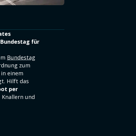
ates
 Bundestag für
im
Bundestag
ordnung zum
 in einem
. Hilft das
bot per
 Knallern und