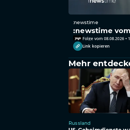
:newstime
:newstime vom 
Folge vom 08.08.2026 • 1
Link kopieren
Mehr entdeck
Russland
US-Geheimdienste w