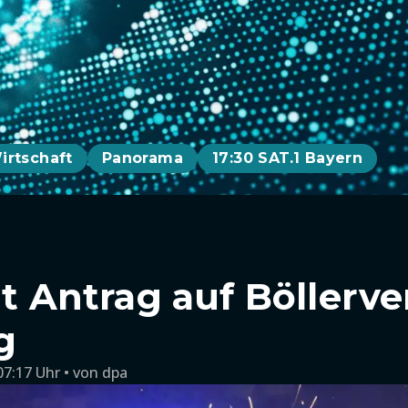
irtschaft
Panorama
17:30 SAT.1 Bayern
lt Antrag auf Böllerv
g
07:17 Uhr
von
dpa