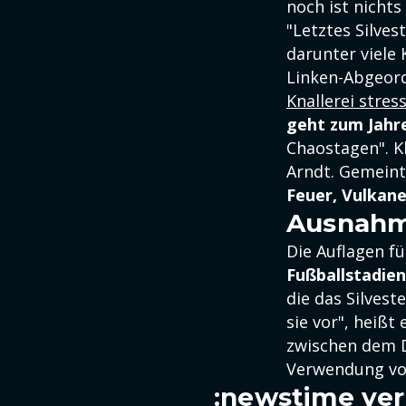
noch ist nichts
"Letztes Silves
darunter viele
Linken-Abgeord
Knallerei stres
geht zum Jahre
Chaostagen". Kl
Arndt. Gemeint
Feuer, Vulkan
Ausnahme
Die Auflagen fü
Fußballstadien
die das Silvest
sie vor", heißt
zwischen dem 
Verwendung v
:newstime ver