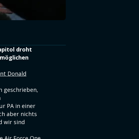
pitol droht
 möglichen
ent Donald
n geschrieben,
n
r PA in einer
ch aber nichts
 wir sind
e Air Force One