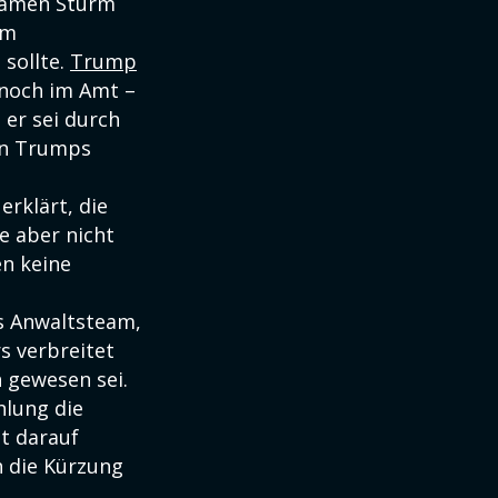
samen Sturm
em
 sollte.
Trump
 noch im Amt –
 er sei durch
en Trumps
rklärt, die
e aber nicht
en keine
s Anwaltsteam,
s verbreitet
 gewesen sei.
hlung die
t darauf
h die Kürzung