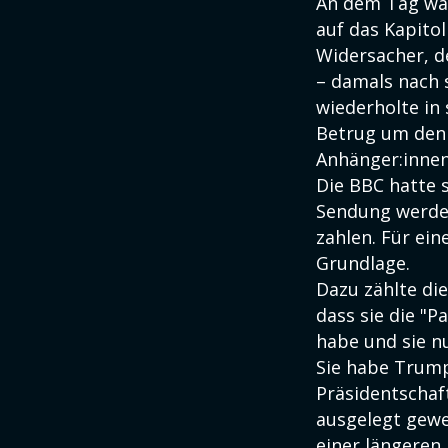
An dem Tag wa
auf das Kapit
Widersacher, 
– damals nach 
wiederholte in
Betrug um den
Anhänger:innen
Die BBC hatte 
Sendung werde 
zahlen. Für ei
Grundlage.
Dazu zählte di
dass sie die "
habe und sie n
Sie habe Trump
Präsidentschaf
ausgelegt gewes
einer längeren 