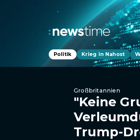
Politik
Krieg in Nahost
W
Großbritannien
"Keine Gr
Verleumdu
Trump-Dro