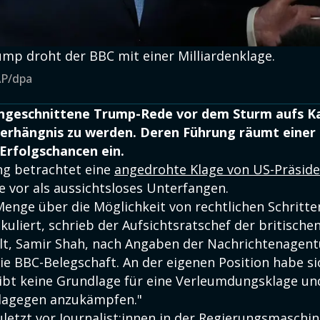
mp droht der BBC mit einer Milliardenklage.
AP/dpa
geschnittene Trump-Rede vor dem Sturm aufs Ka
erhängnis zu werden. Deren Führung räumt einer
Erfolgschancen ein.
g betrachtet eine
angedrohte Klage von US-Präsid
 vor als aussichtsloses Unterfangen.
Menge über die Möglichkeit von rechtlichen Schritte
uliert, schrieb der Aufsichtsratschef der britische
t, Samir Shah, nach Angaben der Nachrichtenagentu
ie BBC-Belegschaft. An der eigenen Position habe si
gibt keine Grundlage für eine Verleumdungsklage und
 dagegen anzukämpfen."
letzt vor Journalist:innen in der Regierungsmaschin