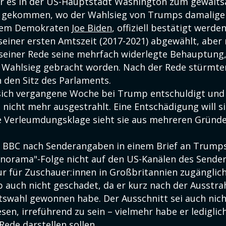
r es in der US-Hauptstadt Washington zum gewalt
ol gekommen, wo der Wahlsieg von Trumps damalig
dem Demokraten
Joe Biden
, offiziell bestätigt werden
seiner ersten Amtszeit (2017-2021) abgewählt, aber
 seiner Rede seine mehrfach widerlegte Behauptung,
 Wahlsieg gebracht worden. Nach der Rede stürmt
 den Sitz des Parlaments.
sich vergangene Woche bei Trump entschuldigt und e
nicht mehr ausgestrahlt. Eine Entschädigung will si
ne Verleumdungsklage sieht sie aus mehreren Gründ
e BBC nach Senderangaben in einem Brief an Trump
Panorama"-Folge nicht auf den US-Kanälen des Sender
ur für Zuschauer:innen in Großbritannien zugänglich
 auch nicht geschadet, da er kurz nach der Ausstra
tswahl gewonnen habe. Der Ausschnitt sei auch nich
en, irreführend zu sein – vielmehr habe er lediglic
Rede darstellen sollen.