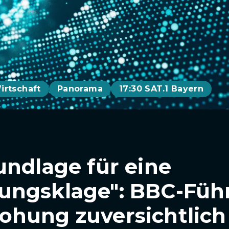
irtschaft
Panorama
17:30 SAT.1 Bayern
undlage für eine
ngsklage": BBC-Führ
hung zuversichtlich