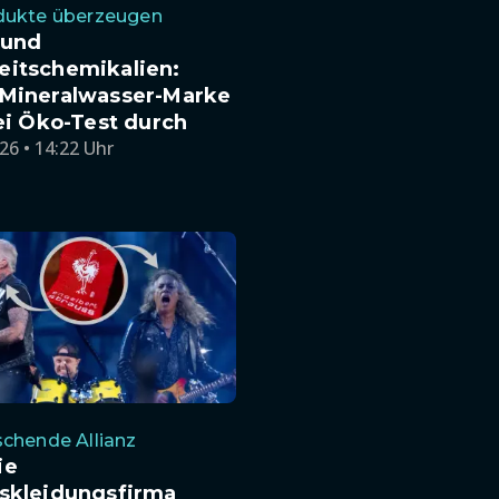
dukte überzeugen
 und
eitschemikalien:
 Mineralwasser-Marke
bei Öko-Test durch
26 • 14:22 Uhr
chende Allianz
ie
tskleidungsfirma