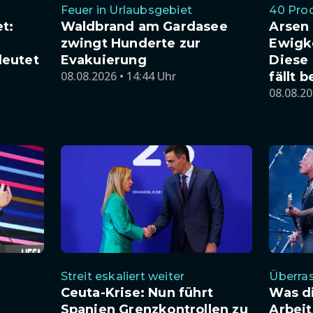
Feuer in Urlaubsgebiet
40 Pro
t:
Waldbrand am Gardasee
Arsen
zwingt Hunderte zur
Ewigk
deutet
Evakuierung
Diese
08.08.2026 • 14:44 Uhr
fällt 
08.08.20
Streit eskaliert weiter
Überras
Ceuta-Krise: Nun führt
Was d
Spanien Grenzkontrollen zu
Arbei