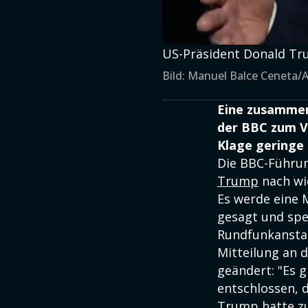
US-Präsident Donald Tru
Bild: Manuel Balce Ceneta/
Eine zusammen
der BBC zum V
Klage geringe 
Die BBC-Führun
Trump
nach wie
Es werde eine 
gesagt und spek
Rundfunkanstal
Mitteilung an d
geändert: "Es 
entschlossen,
Trump
hatte zu