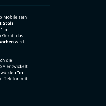
p Mobile sein
t Stolz
" im
 Gerät, das
worben
wird.
ch die
SA entwickelt
e würden
"in
in Telefon mit