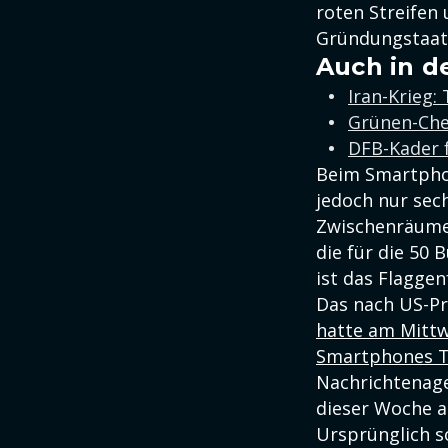
roten Streifen
Gründungstaat
Auch in d
Iran-Krieg:
Grünen-Chef
DFB-Kader 
Beim Smartpho
jedoch nur sec
Zwischenräum
die für die 50 
ist das Flaggen
Das nach US-P
hatte am Mittw
Smartphones 
Nachrichtenage
dieser Woche a
Ursprünglich s