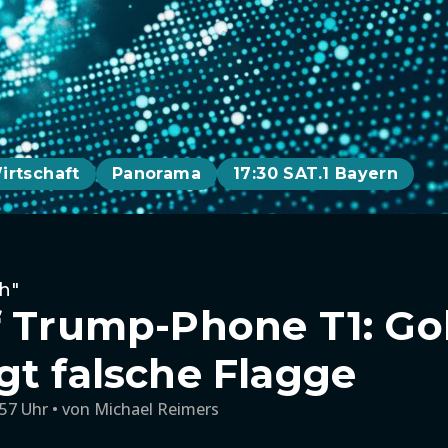
irtschaft
Panorama
17:30 SAT.1 Bayern
h"
f Trump-Phone T1: Go
gt falsche Flagge
:57 Uhr
von
Michael Reimers