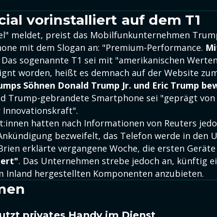
ial vorinstalliert auf dem T1
el" meldet, preist das Mobilfunkunternehmen Trum
hone mit dem Slogan an: "Premium-Performance.
Mi
. Das sogenannte T1 sei mit "amerikanischen Werten
ignt worden, heißt es demnach auf der Website zum
umps Söhnen Donald Trump Jr. und Eric Trump be
nd Trump-gebrandete Smartphone sei "geprägt von
 Innovationskraft".
:innen hatten nach Informationen von Reuters jedo
Ankündigung bezweifelt, das Telefon werde in den U
Brien erklärte vergangene Woche, die ersten Gerät
ert"
. Das Unternehmen strebe jedoch an, künftig e
 Inland hergestellten Komponenten anzubieten.
men
tzt privates Handy im Dienst