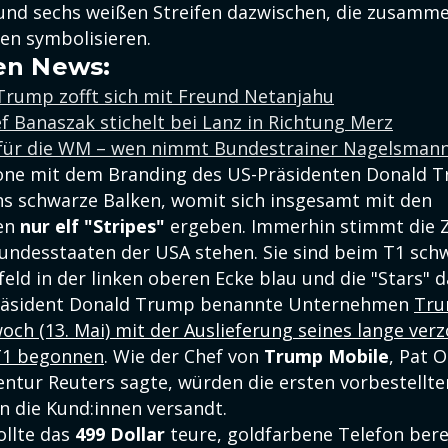
 und sechs weißen Streifen dazwischen, die zusamme
en symbolisieren.
en News:
 Trump zofft sich mit Freund Netanjahu
 Banaszak stichelt bei Lanz in Richtung Merz
für die WM – wen nimmt Bundestrainer Nagelsmann
ne mit dem Branding des US-Präsidenten Donald T
hs schwarze Balken, womit sich insgesamt mit den
en
nur elf "Stripes"
ergeben. Immerhin stimmt die Z
Bundesstaaten der USA stehen. Sie sind beim T1 schw
feld in der linken oberen Ecke blau und die "Stars" 
räsident Donald Trump benannte Unternehmen
Tru
och (13. Mai) mit der Auslieferung seines lange ver
T1 begonnen
. Wie der Chef von
Trump Mobile
, Pat O
ntur Reuters sagte, würden die ersten vorbestellte
n die Kund:innen versandt.
ollte das
499 Dollar
teure, goldfarbene Telefon bere