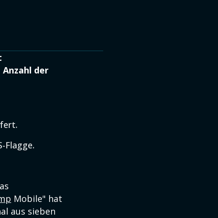
t
 Anzahl der
ert.
S-Flagge.
Das
mp
Mobile" hat
nal aus sieben