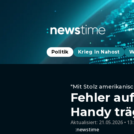
Politik
Krieg in Nahost
W
"Mit Stolz amerikanisc
Fehler au
Handy trä
Aktualisiert:
21.05.2026 • 13
:newstime