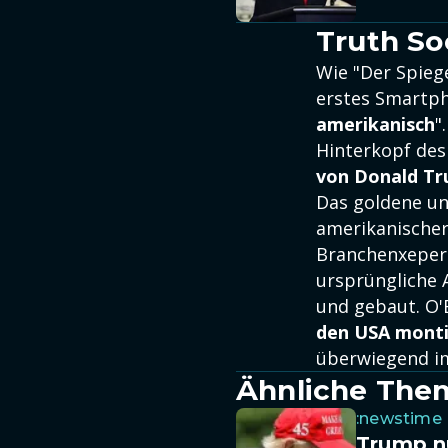
Truth Soc
Wie "Der Spieg
erstes Smartp
amerikanisch
"
Hinterkopf des
von Donald Tr
Das goldene u
amerikanischer
Branchenxepert
ursprüngliche 
und gebaut. O'
den USA monti
überwiegend im
Ähnliche The
:newstime
Trump nu