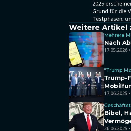
2025 erscheine
Grund für die 
Testphasen, um 
Weitere Artike
Mehrere M
Nach Ab
17.05.2026 •
"Trump Mo
Trump-F
Mobilfu
17.06.2025 •
Geschäftst
Bibel, H
Vermög
26.06.2025 •