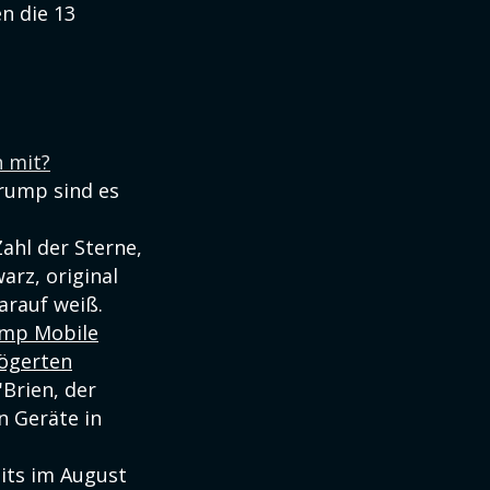
n die 13
 mit?
rump sind es
ahl der Sterne,
arz, original
darauf weiß.
mp Mobile
zögerten
'Brien, der
n Geräte in
its im August