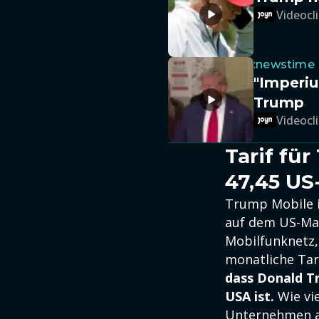
Videocli
:newstime
"Imperi
Trump
Videocli
Tarif fü
47,45 US
Trump Mobile i
auf dem US-Mar
Mobilfunknetz, 
monatliche Tari
dass Donald Tr
USA ist.
Wie vie
Unternehmen a