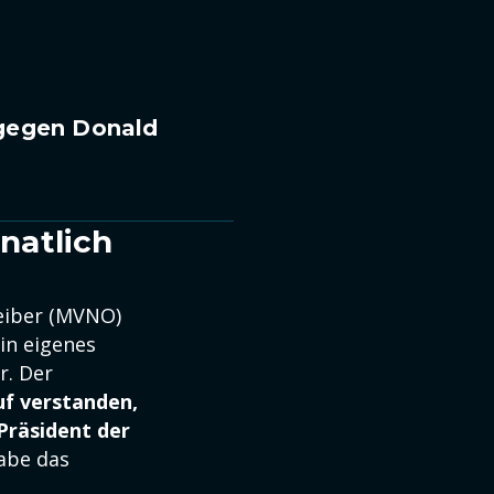
 gegen Donald
natlich
reiber (MVNO)
in eigenes
r. Der
uf verstanden,
Präsident der
habe das