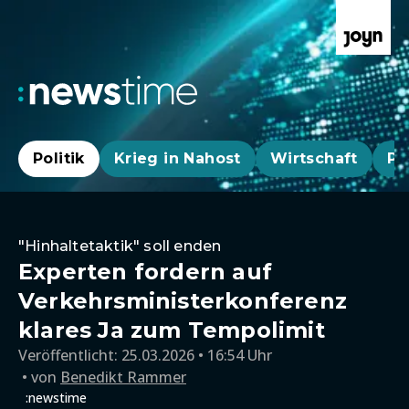
Politik
Krieg in Nahost
Wirtschaft
Pa
"Hinhaltetaktik" soll enden
Experten fordern auf
Verkehrsministerkonferenz
klares Ja zum Tempolimit
Veröffentlicht:
25.03.2026 • 16:54 Uhr
von
Benedikt Rammer
:newstime