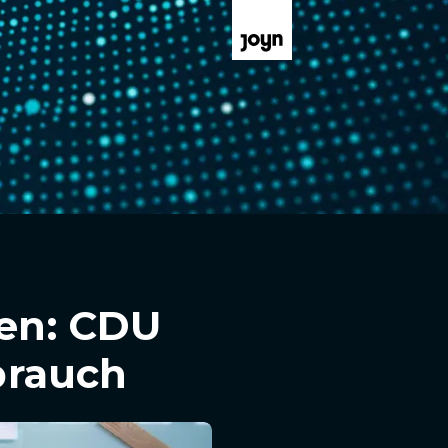
gen: CDU
brauch