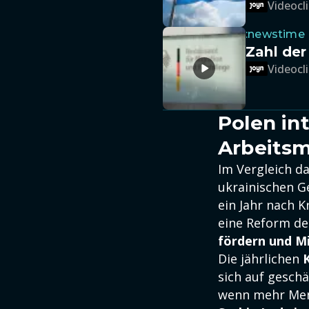
Videocli
:newstime
Zahl der
Videocli
Polen in
Arbeitsm
Im Vergleich d
ukrainischen G
ein Jahr nach K
eine Reform d
fördern und Mi
Die jährlichen
sich auf gesch
wenn mehr Men