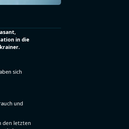
rasant,
tion in die
krainer.
aben sich
brauch und
n den letzten