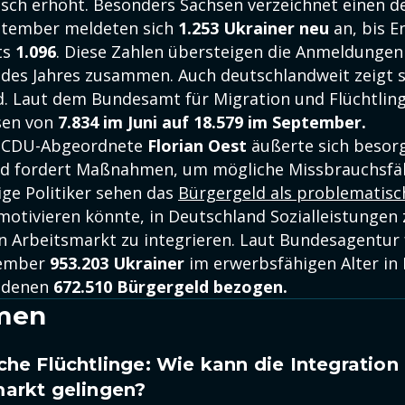
sch erhöht. Besonders Sachsen verzeichnet einen d
ptember meldeten sich
1.253 Ukrainer neu
an, bis 
ts
1.096
. Diese Zahlen übersteigen die Anmeldungen
des Jahres zusammen. Auch deutschlandweit zeigt s
d. Laut dem Bundesamt für Migration und Flüchtling
isen von
7.834 im Juni auf 18.579 im September.
e CDU-Abgeordnete
Florian Oest
äußerte sich besorg
d fordert Maßnahmen, um mögliche Missbrauchsfäl
ige Politiker sehen das
Bürgergeld als problematisc
motivieren könnte, in Deutschland Sozialleistungen 
en Arbeitsmarkt zu integrieren. Laut Bundesagentur 
tember
953.203 Ukrainer
im erwerbsfähigen Alter in
n denen
672.510 Bürgergeld bezogen.
men
che Flüchtlinge: Wie kann die Integratio
markt gelingen?