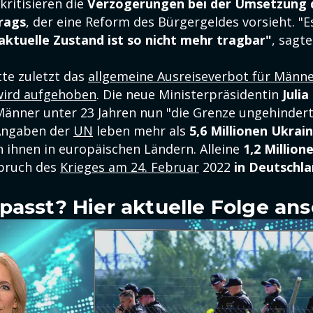
kritisieren die
Verzögerungen bei der Umsetzung 
rags
, der eine Reform des Bürgergeldes vorsieht. "E
aktuelle Zustand ist so nicht mehr tragbar"
, sagte
tte zuletzt das
allgemeine Ausreiseverbot für Männe
wird aufgehoben
. Die neue Ministerpräsidentin
Juli
 Männer unter 23 Jahren nun "die Grenze ungehinder
Angaben der
UN
leben mehr als
5,6 Millionen Ukrai
n ihnen in europäischen Ländern. Alleine
1,2 Million
sbruch des
Krieges am 24. Februar
2022
in Deutschl
passt? Hier aktuelle Folge an