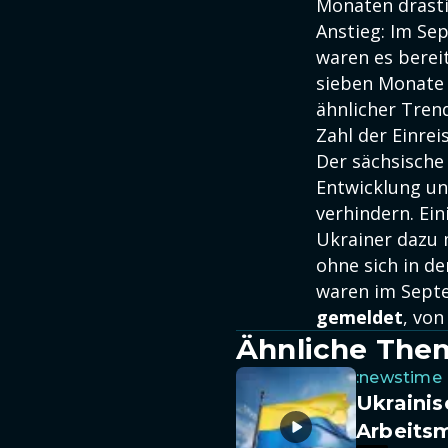
Monaten drasti
Anstieg: Im Se
waren es berei
sieben Monate 
ähnlicher Tren
Zahl der Einre
Der sächsisch
Entwicklung un
verhindern. Ein
Ukrainer dazu 
ohne sich in d
waren im Sep
gemeldet
, vo
Ähnliche The
:newstime
Ukrainis
Arbeits