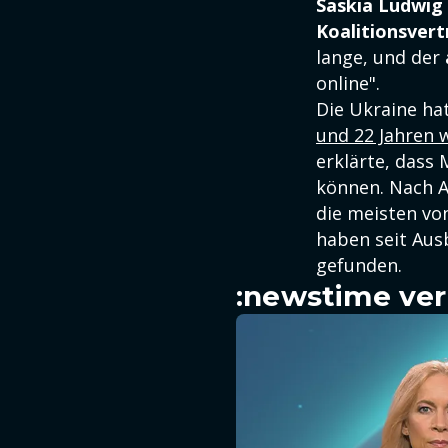
Saskia Ludwig
Koalitionsvert
lange, und der
online".
Die Ukraine ha
und 22 Jahren 
erklärte, dass
können. Nach 
die meisten vo
haben seit Au
gefunden.
:newstime ver