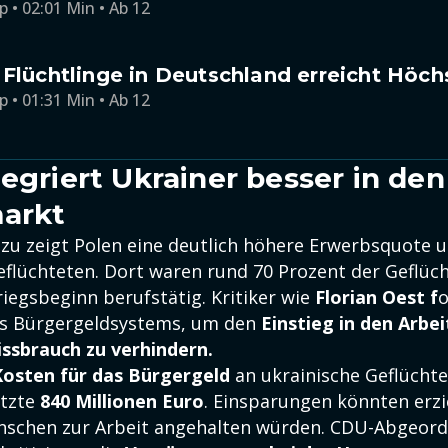
p • 02:01 Min • Ab 12
 Flüchtlinge in Deutschland erreicht Höc
p • 01:31 Min • Ab 12
tegriert Ukrainer besser in den
arkt
azu zeigt Polen eine deutlich höhere Erwerbsquote 
eflüchteten. Dort waren rund 70 Prozent der Geflüch
riegsbeginn berufstätig. Kritiker wie
Florian Oest f
o
es Bürgergeldsystems, um den
Einstieg in den Arbe
ssbrauch zu verhindern.
Kosten für das Bürgergeld
an ukrainische Geflüchte
ätzte
840 Millionen Euro
. Einsparungen könnten erzi
schen zur Arbeit angehalten würden. CDU-Abgeord