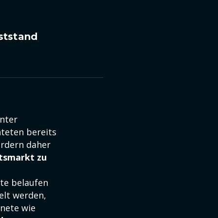
hststand
unter
teten bereits
rdern daher
itsmarkt zu
te belaufen
elt werden,
nete wie