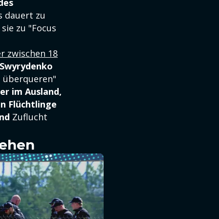
des
s dauert zu
 sie zu "Focus
r zwischen 18
a Swyrydenko
t überqueren"
ner im Ausland,
en Flüchtlinge
and
Zuflucht
sehen