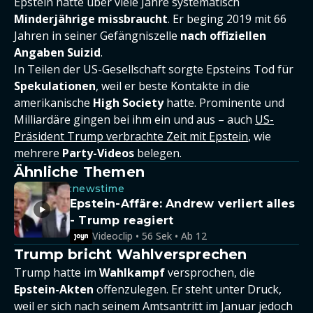
Epstein hatte über viele Jahre systematisch
Minderjährige missbraucht
. Er beging 2019 mit 66
Jahren in seiner Gefängniszelle
nach offiziellen
Angaben Suizid
.
In Teilen der US-Gesellschaft sorgte Epsteins Tod für
Spekulationen
, weil er beste Kontakte in die
amerikanische
High Society
hatte. Prominente und
Milliardäre gingen bei ihm ein und aus – auch
US-
Präsident Trump verbrachte Zeit mit Epstein
, wie
mehrere
Party-Videos
belegen.
Ähnliche Themen
:newstime
Epstein-Affäre: Andrew verliert alles
- Trump reagiert
Videoclip • 56 Sek • Ab 12
Trump bricht Wahlversprechen
Trump hatte im
Wahlkampf
versprochen, die
Epstein-Akten
offenzulegen. Er steht unter Druck,
weil er sich nach seinem Amtsantritt im Januar jedoch