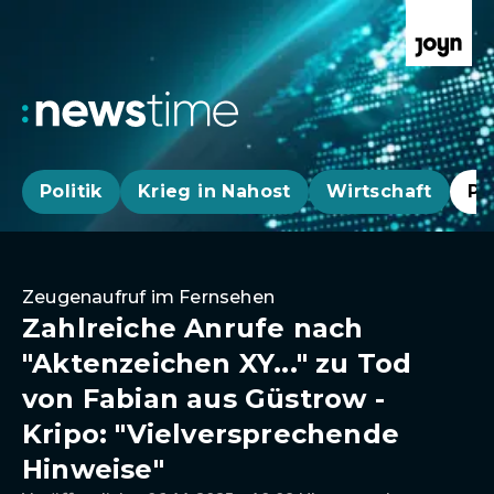
Politik
Krieg in Nahost
Wirtschaft
Pa
Zeugenaufruf im Fernsehen
Zahlreiche Anrufe nach
"Aktenzeichen XY..." zu Tod
von Fabian aus Güstrow -
Kripo: "Vielversprechende
Hinweise"