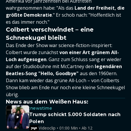
Amerika vor Jahrzehnten bei Auftritten
wahrgenommen habe: "Als das
Land der Freiheit, die
größte Demokratie
." Er schob nach: "Hoffentlich ist
es das immer noch."
Colbert verschwindet – eine
Schneekugel bleibt
Das Ende der Show war science-fiction-inspiriert:
Colbert wurde zunächst
von einer Art grünem All-
Loch aufgesogen
. Ganz zum Schluss sang er wieder
auf der Studiobühne mit McCartney den
legendären
Beatles-Song "Hello, Goodbye"
aus den 1960ern.
Dann kam wieder das grüne All-Loch – von Colberts
Show blieb am Ende nur noch eine kleine Schneekugel
übrig.
News aus dem Weißen Haus:
:newstime
Trump schickt 5.000 Soldaten nach
Polen
Videoclip • 01:00 Min • Ab 12