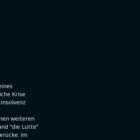
eines
iche Krise
tinsolvenz
inen weiteren
and "die Lütte"
erücke. Im