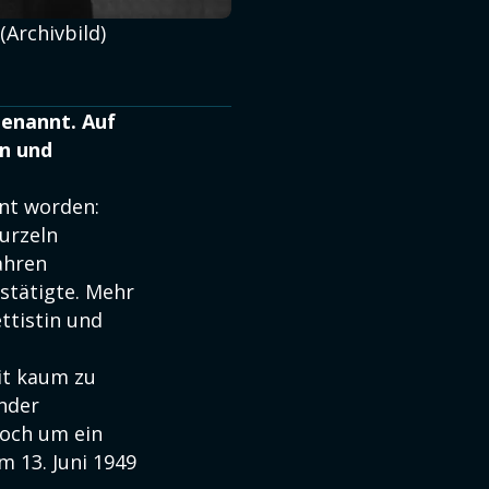
(Archivbild)
genannt. Auf
in und
nnt worden:
urzeln
ahren
stätigte. Mehr
ttistin und
mit kaum zu
nder
Doch um ein
 13. Juni 1949