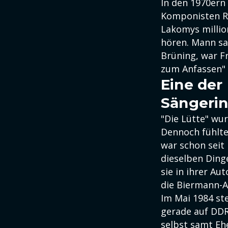
In den 1970ern 
Komponisten Re
Lakomys millio
hören. Mann sa
Brüning, war F
zum Anfassen"
Eine der
Sängeri
"Die Lütte" wu
Dennoch fühlte
war schon seit
dieselben Dinge
sie in ihrer Au
die Biermann-A
Im Mai 1984 ste
gerade auf DDR-
selbst samt Eh