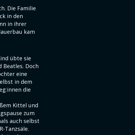
ch. Die Familie
ck in den
nn in ihrer
 Mauerbau kam
Kind übte sie
d Beatles. Doch
ochter eine
selbst in dem
eg:innen die
ißem Kittel und
tagspause zum
als auch selbst
R-Tanzsäle.