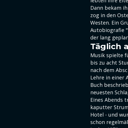
lebten ihre Elt
Dann bekam ihr 
zog in den Ost
Westen. Ein Gru
Autobiografie 
der lang geplan
Täglich 
Musik spielte f
bis zu acht Stu
nach dem Absch
Lehre in einer 
Buch beschrieb.
neuesten Schla
Eines Abends t
kaputter Strum
Hotel - und wu
schon regelmäß