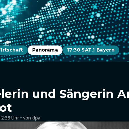
irtschaft
Panorama
17:30 SAT.1 Bayern
lerin und Sängerin A
tot
12:38 Uhr
von
dpa