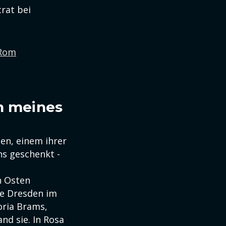
rat bei
 Rom
on meines
en, einem ihrer
ns geschenkt -
n Osten
ie Dresden im
oria Brams,
nd sie. In Rosa