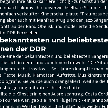
begann ihre Musikkarriere richtig - zunächst an der
inhard Lakomy. Ihre unverwechselbare Stimme ist 
nenfach verkaufter Kinderschallplatte "Traumzaub
ng aber auch mit Manfred Krug und der Jazz-Sänger
rontfrau der Band Obelisk und moderierte die Sen
 im DDR-Fernsehen.
 bekanntesten und beliebtest
nnen der DDR
rde eine der bekanntesten und beliebtesten Sänger
 sie sich in dem Land zunehmend unwohl. "Die Situa
 langem recht trostlos. ... Seit Jahren kämpfte man
: Texte, Musik, Klamotten, Auftritte, Musikinstrume
tobiografie. Sie wurde auch drangsaliert, weil sie die
usbürgerung mitunterschrieben hatte.
llte die Künstlerin einen Ausreiseantrag. Costa Corda
Tournee war, gab sie ihren Flügel mit - ein Jahr spä
emann. Im Westen fasste "die Lütte" bald wieder F