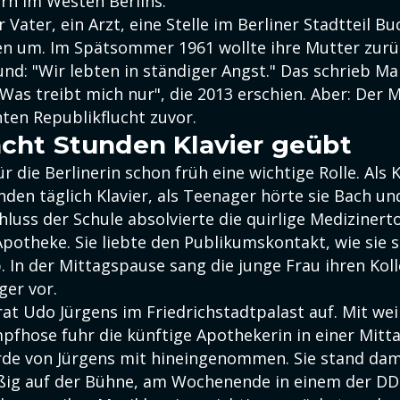
ern im Westen Berlins.
Vater, ein Arzt, eine Stelle im Berliner Stadtteil Bu
en um. Im Spätsommer 1961 wollte ihre Mutter zurü
nd: "Wir lebten in ständiger Angst." Das schrieb Ma
"Was treibt mich nur", die 2013 erschien. Aber: Der
ten Republikflucht zuvor.
acht Stunden Klavier geübt
ür die Berlinerin schon früh eine wichtige Rolle. Als 
nden täglich Klavier, als Teenager hörte sie Bach un
luss der Schule absolvierte die quirlige Medizinert
Apotheke. Sie liebte den Publikumskontakt, wie sie 
 In der Mittagspause sang die junge Frau ihren Koll
ger vor.
rat Udo Jürgens im Friedrichstadtpalast auf. Mit we
pfhose fuhr die künftige Apothekerin in einer Mit
rde von Jürgens mit hineingenommen. Sie stand dam
ig auf der Bühne, am Wochenende in einem der DD