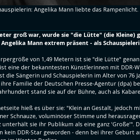
auspielerin: Angelika Mann liebte das Rampenlicht. 
Meter groß war, wurde sie "die Lütte" (die Kleine) 
Angelika Mann extrem präsent - als Schauspieler
rpergröße von 1,49 Metern ist sie "die Lütte" gena
ist eine der bekanntesten Künstlerinnen mit DDR-W
t die Sängerin und Schauspielerin im Alter von 76 J
 ihre Familie der Deutschen Presse-Agentur (dpa) be
Jahrhundert stand sie auf der Bühne, auch als Kabare
netseite hieß es über sie: "Klein an Gestalt, jedoch 
iner Schnauze, voluminöser Stimme und herausrage
unterhält sie ihr Publikum als eine ganz 'Große'". 
 kein DDR-Star geworden - denn bei ihrer Geburt am