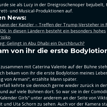
de sie als Lucy in der Dreigroschenoper bejubelt, t
rett- und Musical-Produktionen auf.
en News:
kann der Kanzler – Treffen der Trump-Versteher in
26: In diesen Ländern besteht ein besonders hohes
risiko
eg: Gelingt in Abu Dhabi ein Durchbruch?
am von ihr die erste Bodyloti
e zusammen mit Caterina Valente auf der Bühne steh
"Ich bekam von ihr die erste Bodylotion meines Lebe
ug von Armani", erzählte Mann später.
fall kehrte sie dennoch gerne wieder zurück in de
 und auf viele Bühnen dort. So war sie in der Comöd
Kalender Girls" unter anderem an der Seite von Vikt
it und Uta Schorn zu sehen. Auch vor der Kamera sta