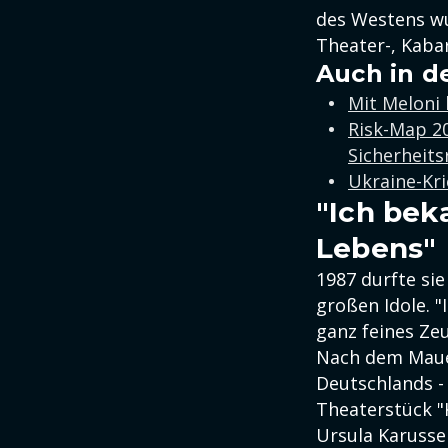
des Westens wur
Theater-, Kaba
Auch in d
Mit Meloni 
Risk-Map 20
Sicherheits
Ukraine-Kri
"Ich bek
Lebens"
1987 durfte si
großen Idole. 
ganz feines Ze
Nach dem Mauer
Deutschlands -
Theaterstück "
Ursula Karusse