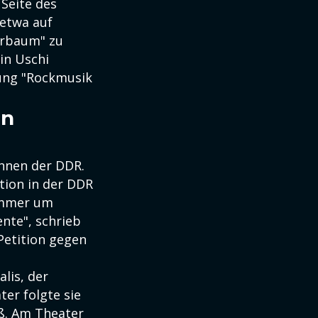
 Seite des
etwa auf
erbaum" zu
in Uschi
dung "Rockmusik
en
innen der DDR.
tion in der DDR
 immer um
nte", schrieb
 Petition gegen
lis, der
ter folgte sie
uß. Am Theater