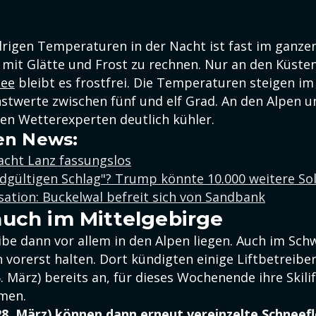
rigen Temperaturen in der Nacht ist fast im ganz
mit Glätte und Frost zu rechnen. Nur an den Küste
see
bleibt es frostfrei. Die Temperaturen steigen im
stwerte zwischen fünf und elf Grad. An den Alpen 
den Wetterexperten deutlich kühler.
en News:
ht Lanz fassungslos
ndgültigen Schlag"? Trump könnte 10.000 weitere So
ation: Buckelwal befreit sich von Sandbank
uch im Mittelgebirge
ibe dann vor allem in den Alpen liegen. Auch im Sch
n vorerst halten. Dort kündigten einige Liftbetreibe
 März) bereits an, für dieses Wochenende ihre Skilif
men.
8. März) können dann erneut vereinzelte Schneefl