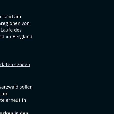
en Land am
nregionen von
 Laufe des
und im Bergland
ldaten senden
warzwald sollen
r am
te erneut in
ocken in den