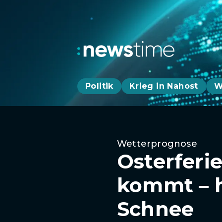
Politik
Krieg in Nahost
W
Wetterprognose
Osterferi
kommt – h
Schnee