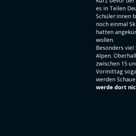
Kurz bevor der 
es in Teilen D
Schüler:innen 
noch einmal Sk
hatten angekün
wollen.
Besonders viel
Alpen. Oberha
zwischen 15 und
Vormittag soga
werden Schauer
werde dort nic