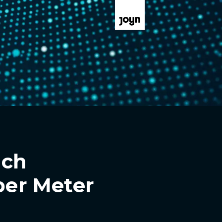
uch
ber Meter