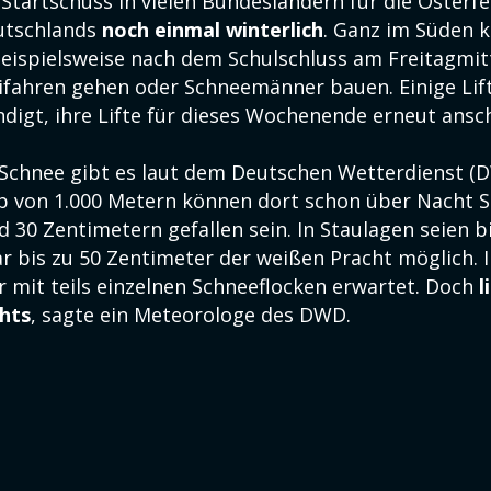
Startschuss in vielen Bundesländern für die Osterfer
eutschlands
noch einmal winterlich
. Ganz im Süden 
beispielsweise nach dem Schulschluss am Freitagmitt
ifahren gehen oder Schneemänner bauen. Einige Lif
digt, ihre Lifte für dieses Wochenende erneut ansc
 Schnee gibt es laut dem Deutschen Wetterdienst (
lb von 1.000 Metern können dort schon über Nacht
 30 Zentimetern gefallen sein. In Staulagen seien 
r bis zu 50 Zentimeter der weißen Pracht möglich.
 mit teils einzelnen Schneeflocken erwartet. Doch
l
hts
, sagte ein Meteorologe des DWD.