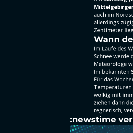
Mittelgebirge
auch im Nordsc
allerdings züg
Zentimeter lie
Wann de
Im Laufe des W
Schnee werde d
Meteorologe wei
Im bekannten
Für das Wochen
Temperaturen z
wolkig mit imm
ziehen dann di
regnerisch, ve
:newstime ver