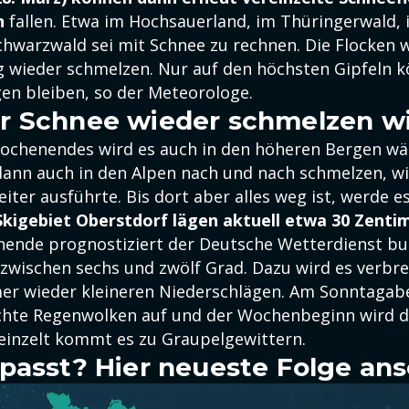
n
fallen. Etwa im Hochsauerland, im Thüringerwald,
hwarzwald sei mit Schnee zu rechnen. Die Flocken 
ig wieder schmelzen. Nur auf den höchsten Gipfeln 
gen bleiben, so der Meteorologe.
r Schnee wieder schmelzen w
ochenendes wird es auch in den höheren Bergen wä
ann auch in den Alpen nach und nach schmelzen, wi
ter ausführte. Bis dort aber alles weg ist, werde e
Skigebiet Oberstdorf lägen aktuell etwa 30 Zenti
ende prognostiziert der Deutsche Wetterdienst b
wischen sechs und zwölf Grad. Dazu wird es verbrei
er wieder kleineren Niederschlägen. Am Sonntagabe
chte Regenwolken auf und der Wochenbeginn wird 
reinzelt kommt es zu Graupelgewittern.
passt? Hier neueste Folge an