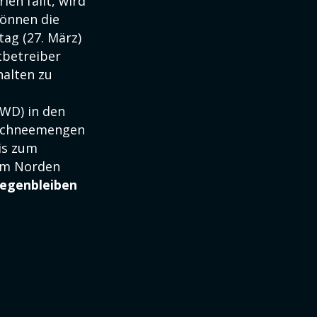
ien fällt, wird
können die
ag (27. März)
tbetreiber
halten zu
DWD) in den
 Schneemengen
bis zum
 Im Norden
iegenbleiben