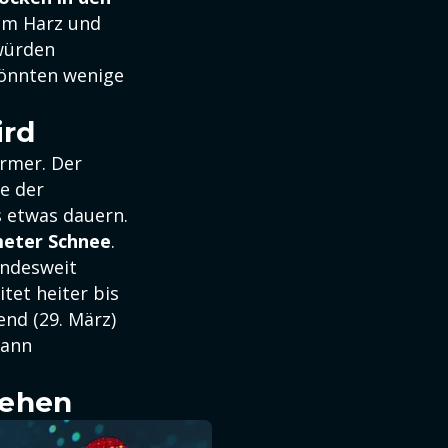
 im Harz und
würden
könnten wenige
ird
rmer. Der
e der
s etwas dauern.
meter Schnee
.
undesweit
tet heiter bis
nd (29. März)
dann
sehen