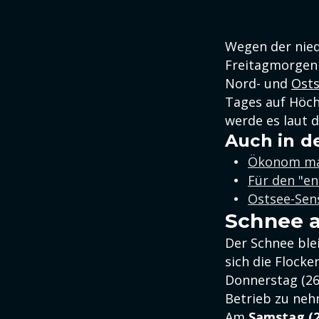
Wegen der nied
Freitagmorgen 
Nord- und
Ost
Tages auf Höch
werde es laut 
Auch in d
Ökonom mac
Für den "e
Ostsee-Sens
Schnee a
Der Schnee ble
sich die Flocke
Donnerstag (26.
Betrieb zu neh
Am
Samstag (2