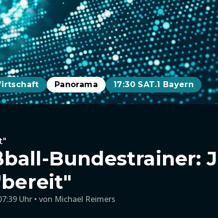
irtschaft
Panorama
17:30 SAT.1 Bayern
t"
ball-Bundestrainer: 
"bereit"
07:39 Uhr
von
Michael Reimers