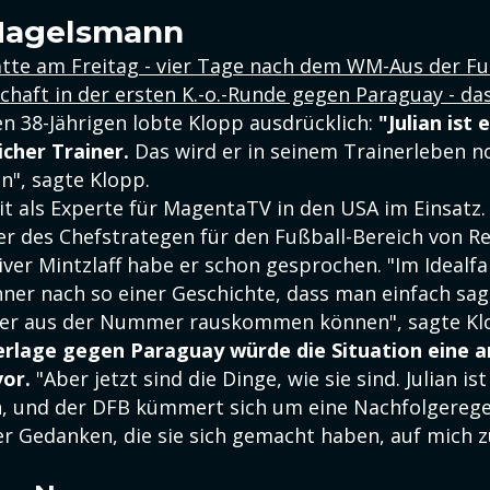
 Nagelsmann
te am Freitag - vier Tage nach dem WM-Aus der Fu
haft in der ersten K.-o.-Runde gegen Paraguay - da
n 38-Jährigen lobte Klopp ausdrücklich:
"Julian ist 
cher Trainer.
Das wird er in seinem Trainerleben n
n", sagte Klopp.
it als Experte für MagentaTV in den USA im Einsatz
der des Chefstrategen für den Fußball-Bereich von Re
ver Mintzlaff habe er schon gesprochen. "Im Idealfa
ner nach so einer Geschichte, dass man einfach sag
ber aus der Nummer rauskommen können", sagte Kl
rlage gegen Paraguay würde die Situation eine a
or.
"Aber jetzt sind die Dinge, wie sie sind. Julian ist
, und der DFB kümmert sich um eine Nachfolgeregel
r Gedanken, die sie sich gemacht haben, auf mich