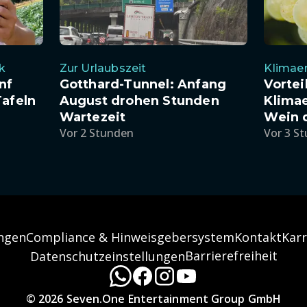
k
Zur Urlaubszeit
Klimae
nf
Gotthard-Tunnel: Anfang
Vortei
Tafeln
August drohen Stunden
Klima
Wartezeit
Wein 
Vor 2 Stunden
Vor 3 S
ngen
Compliance & Hinweisgebersystem
Kontakt
Karr
Barrierefreiheit
Datenschutzeinstellungen
© 2026 Seven.One Entertainment Group GmbH