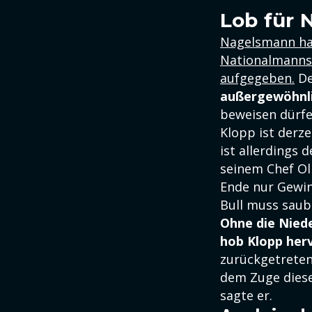
Lob für
Nagelsmann hat
Nationalmannsc
aufgegeben.
De
außergewöhnli
beweisen dürfe
Klopp ist derze
ist allerdings 
seinem Chef Oli
Ende nur Gewin
Bull muss sau
Ohne die Niede
hob Klopp herv
zurückgetreten
dem Zuge diese
sagte er.