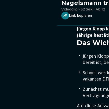
Nagelsmann tri
Videoclip • 52 Sek • Ab 12
Link kopieren
Jürgen Klopp k
Jährige bestät
Das Wich
Jürgen Klop
bereit ist, 
Schnell werd
vakanten DFB
Zunächst müs
Vertragsange
Auf diese Auss