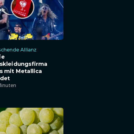
chende Allianz
ie
tskleidungsfirma
s mit Metallica
ndet
Minuten