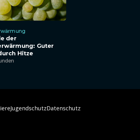
rwärmung
le der
erwärmung: Guter
durch Hitze
tunden
iere
Jugendschutz
Datenschutz