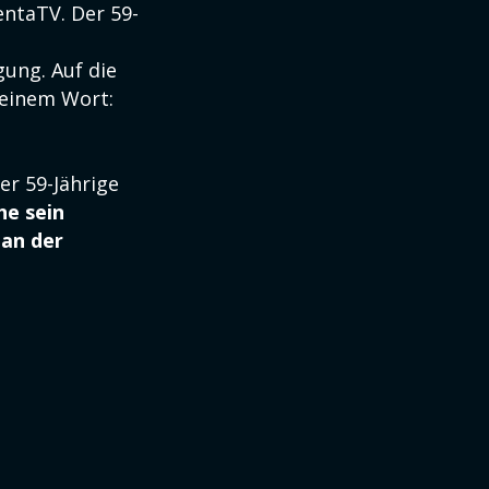
entaTV. Der 59-
gung. Auf die
 einem Wort:
er 59-Jährige
he sein
 an der