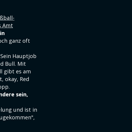
ßball-
s Amt
ein
och ganz oft
. Sein Hauptjob
d Bull. Mit
ll gibt es am
t, okay, Red
opp.
ndere sein,
ung und ist in
 zugekommen",