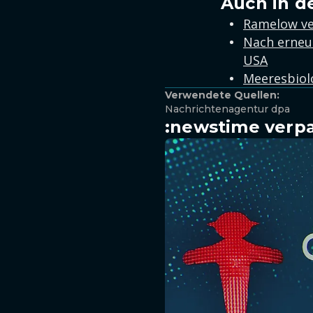
Auch in d
Ramelow ver
Nach erneut
USA
Meeresbiol
Verwendete Quellen:
Nachrichtenagentur dpa
:newstime verpa