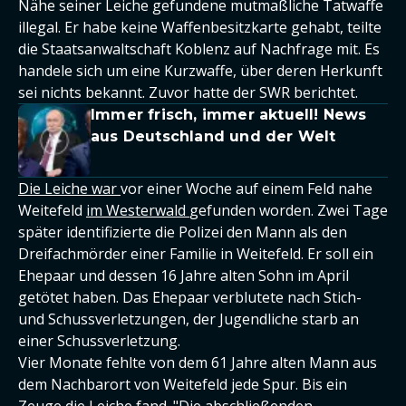
Nähe seiner Leiche gefundene mutmaßliche Tatwaffe
illegal. Er habe keine Waffenbesitzkarte gehabt, teilte
die Staatsanwaltschaft Koblenz auf Nachfrage mit. Es
handele sich um eine Kurzwaffe, über deren Herkunft
sei nichts bekannt. Zuvor hatte der SWR berichtet.
Immer frisch, immer aktuell! News
aus Deutschland und der Welt
Die Leiche war
vor einer Woche auf einem Feld nahe
Weitefeld
im Westerwald
gefunden worden. Zwei Tage
später identifizierte die Polizei den Mann als den
Dreifachmörder einer Familie in Weitefeld. Er soll ein
Ehepaar und dessen 16 Jahre alten Sohn im April
getötet haben. Das Ehepaar verblutete nach Stich-
und Schussverletzungen, der Jugendliche starb an
einer Schussverletzung.
Vier Monate fehlte von dem 61 Jahre alten Mann aus
dem Nachbarort von Weitefeld jede Spur. Bis ein
Zeuge die Leiche fand. "Die abschließenden