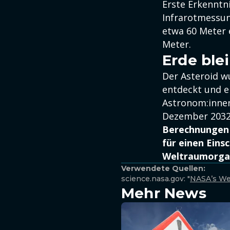
Erste Erkenntn
Infrarotmessun
etwa 60 Meter 
Meter.
Erde blei
Der Asteroid w
entdeckt und e
Astronom:innen
Dezember 2032 
Berechnungen 
für einen Eins
Weltraumorgani
Verwendete Quellen:
science.nasa.gov: "
NASA’s We
Mehr News