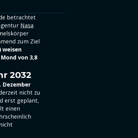
rde betrachtet
agentur
Nasa
mmelskörper
ehmend zum Ziel
 weisen
m Mond von 3,8
hr 2032
. Dezember
erzeit nicht zu
d erst geplant,
lt einen
hrscheinlich
nicht