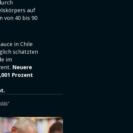
durch
elskörpers auf
 von 40 bis 90
uce in Chile
glich schätzten
de im
zent.
Neuere
,001 Prozent
t.
Odds
"