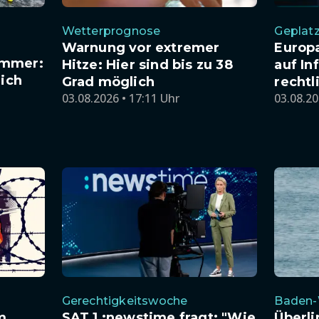
Wetterprognose
Geplatz
Warnung vor extremer
Europ
ommer:
Hitze: Hier sind bis zu 38
auf In
lich
Grad möglich
rechtl
03.08.2026 • 17:11 Uhr
03.08.20
Gerechtigkeitswoche
Baden-
m
SAT.1 :newstime fragt: "Wie
Überl