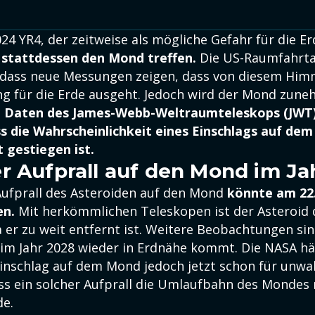
24 YR4, der zeitweise als mögliche Gefahr für die E
stattdessen den Mond treffen.
Die US-Raumfahrt
, dass neue Messungen zeigen, dass von diesem Hi
g für die Erde ausgeht. Jedoch wird der Mond zun
.
Daten des James-Webb-Weltraumteleskops (JWT)
ss die Wahrscheinlichkeit eines Einschlags auf de
t gestiegen ist.
r Aufprall auf den Mond im Ja
Aufprall des Asteroiden auf den Mond
könnte am 22
en.
Mit herkömmlichen Teleskopen ist der Asteroid d
 er zu weit entfernt ist. Weitere Beobachtungen sin
im Jahr 2028 wieder in Erdnähe kommt. Die NASA hä
Einschlag auf dem Mond jedoch jetzt schon für unwa
ss ein solcher Aufprall die Umlaufbahn des Mondes 
de.