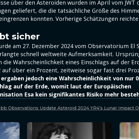
isse über den Asteroiden wurden im April vom JWT 
gen geliefert, die die tatsächliche Größe des Himm
eingrenzen konnten. Vorherige Schätzungen reichten
bt sicher
urde am 27. Dezember 2024 vom Observatorium El Sa
rlangte schnell weltweite Aufmerksamkeit. Ursprün
 die Wahrscheinlichkeit eines Einschlags auf der Er
auf über ein Prozent, zeitweise sogar fast drei Pro
ergaben jedoch eine Wahrscheinlichkeit von nur 0
chlag auf der Erde, womit laut der Europäischen
sation Esa kein signifikantes Risiko mehr besteh
bb Observations Update Asteroid 2024 YR4’s Lunar Impact 