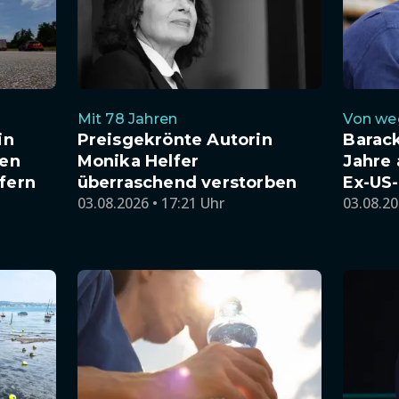
Mit 78 Jahren
Von we
in
Preisgekrönte Autorin
Barac
len
Monika Helfer
Jahre 
fern
überraschend verstorben
Ex-US-
03.08.2026 • 17:21 Uhr
03.08.20