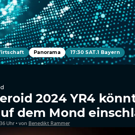
irtschaft
Panorama
17:30 SAT.1 Bayern
nd
eroid 2024 YR4 könnt
auf dem Mond einsch
:36 Uhr
von
Benedikt Rammer