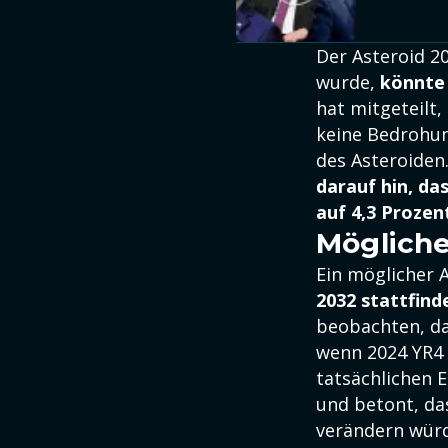
Der Asteroid 20
wurde,
könnte 
hat mitgeteilt
keine Bedrohun
des Asteroiden
darauf hin, da
auf 4,3 Prozen
Mögliche
Ein möglicher 
2032 stattfind
beobachten, da
wenn 2024 YR4 
tatsächlichen 
und betont, da
verändern wür