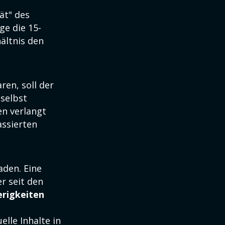
ät" des
ge die 15-
ältnis den
ren, soll der
 selbst
en verlangt
assierten
den. Eine
r seit den
erigkeiten
lle Inhalte in