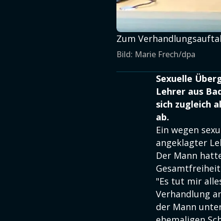
Zum Verhandlungsauftakt
Bild: Marie Frech/dpa
Sexuelle Überg
Lehrer aus Ba
sich zugleich 
ab.
Ein wegen sexu
angeklagter Le
Der Mann hatte
Gesamtfreiheits
"Es tut mir all
Verhandlung am
der Mann unter
ehemaligen Sch