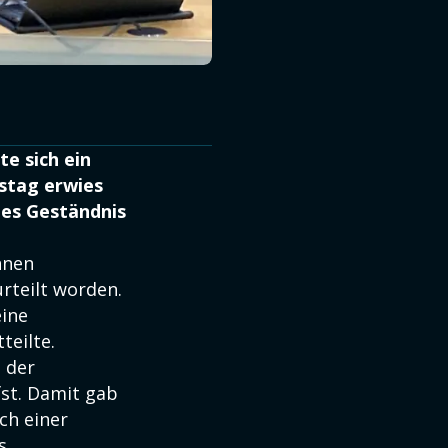
e sich ein
stag erwies
des Geständnis
nnen
rteilt worden.
eine
teilte.
t der
fst. Damit gab
ch einer
s