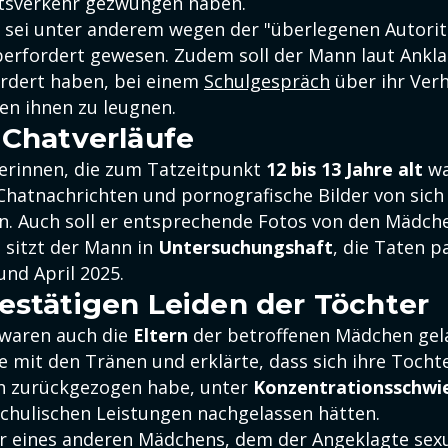
tsverkehr gezwungen haben.
e sei unter anderem wegen der "überlegenen Autorit
erfordert gewesen. Zudem soll der Mann laut Ankla
ordert haben, bei einem
Schulgespräch
über ihr Verh
en ihnen zu leugnen.
 Chatverläufe
erinnen, die zum Tatzeitpunkt
12 bis 13 Jahre alt
wa
hatnachrichten und pornografische Bilder von sich
n. Auch soll er entsprechende Fotos von den Mädch
i sitzt der Mann in
Untersuchungshaft
, die Taten p
und April 2025.
estätigen Leiden der Töchter
 waren auch die
Eltern
der betroffenen Mädchen gela
 mit den Tränen und erklärte, dass sich ihre Tochte
ich zurückgezogen habe, unter
Konzentrationsschwi
 schulischen Leistungen nachgelassen hätten.
r eines anderen Mädchens, dem der Angeklagte sexue