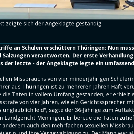
 zeigte sich der Angeklagte geständig.
riffe an Schulen erschüttern Thüringen: Nun musst
d Salzungen verantworten. Der erste Verhandlung
als der letzte - der Angeklagte legte ein umfassen
ellen Missbrauchs von vier minderjährigen Schüleri
hrer aus Thüringen ist zu mehreren Jahren Haft veru
 die Taten in vollem Umfang gestanden, er erhielt 
strafe von vier Jahren, wie ein Gerichtssprecher mit
es unglaublich leid", sagte der 36-Jährige zum Auftak
 Landgericht Meiningen. Er bereue die Taten zutie
 anderem auch den mehrfachen sexuellen Missbrau
ülerin und ihre Vergewaltigung zu. Der Mann war al