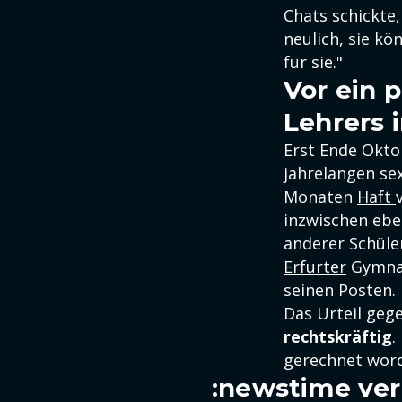
Chats schickte,
neulich, sie kö
für sie."
Vor ein 
Lehrers i
Erst Ende Okto
jahrelangen sex
Monaten
Haft
inzwischen ebe
anderer Schüler
Erfurter
Gymnas
seinen Posten.
Das Urteil geg
rechtskräftig
.
gerechnet wor
:newstime ver