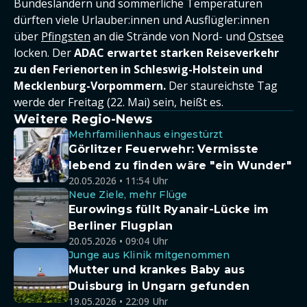
Bundesländern und sommerliche Temperaturen
dürften viele Urlauber:innen und Ausflügler:innen
über
Pfingsten
an die Strände von Nord- und
Ostsee
locken. Der
ADAC erwartet starken Reiseverkehr
zu den Ferienorten in Schleswig-Holstein und
Mecklenburg-Vorpommern.
Der staureichste Tag
werde der Freitag (22. Mai) sein, heißt es.
Weitere Regio-News
Mehrfamilienhaus eingestürzt
Görlitzer Feuerwehr: Vermisste
lebend zu finden wäre "ein Wunder"
20.05.2026 • 11:54 Uhr
Neue Ziele, mehr Flüge
Eurowings füllt Ryanair-Lücke im
Berliner Flugplan
20.05.2026 • 09:04 Uhr
Junge aus Klinik mitgenommen
Mutter und krankes Baby aus
Duisburg in Ungarn gefunden
19.05.2026 • 22:09 Uhr