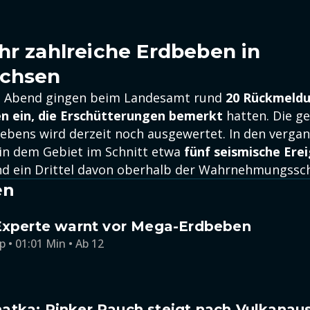
hr zahlreiche Erdbeben in
achsen
n Abend gingen beim Landesamt rund
20 Rückmeld
n ein, die Erschütterungen bemerkt
hatten. Die g
Bebens wird derzeit noch ausgewertet. In den verga
in dem Gebiet im Schnitt etwa
fünf seismische Erei
nd ein Drittel davon oberhalb der Wahrnehmungssch
en
 Experte warnt vor Mega-Erdbeben
p • 01:01 Min • Ab 12
atka: Pinker Rauch steigt nach Vulkanau