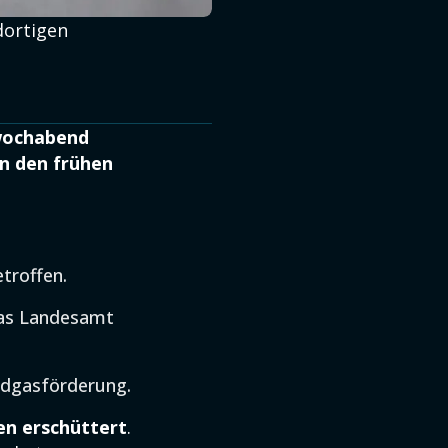
dortigen
twochabend
in den frühen
troffen.
das Landesamt
rdgasförderung.
en erschüttert
.