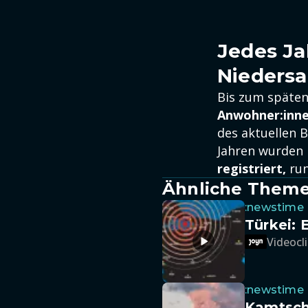
Jedes Ja
Nieders
Bis zum späte
Anwohner:inne
des aktuellen 
Jahren wurden 
registriert,
ru
Ähnliche Them
:newstime
Türkei:
Videocli
:newstime
Kamtsch