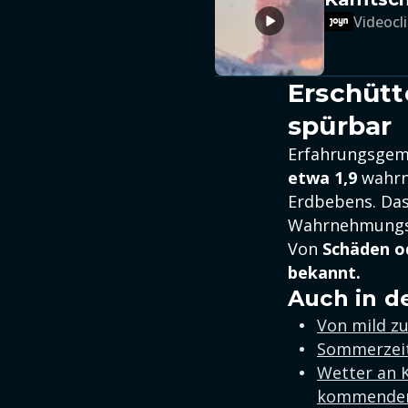
Videocli
Erschütt
spürbar
Erfahrungsgem
etwa 1,9
wahrne
Erdbebens. Das
Wahrnehmungss
Von
Schäden o
bekannt.
Auch in d
Von mild zu
Sommerzeit
Wetter an K
kommende