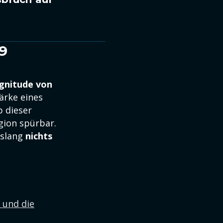
9
gnitude von
ärke eines
 dieser
ion spürbar.
islang
nichts
 und die