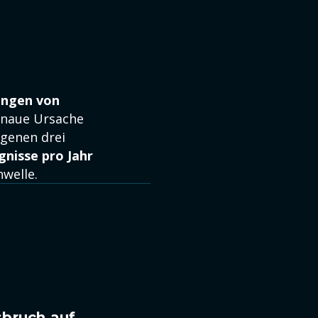
ungen von
enaue Ursache
ngenen drei
gnisse pro Jahr
welle.
sbruch auf