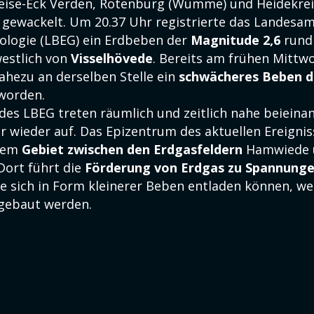
eise-Eck Verden, Rotenburg (Wümme) und Heidekre
 gewackelt. Um 20.37 Uhr registrierte das Landesam
ologie (LBEG) ein Erdbeben der
Magnitude 2,6
rund
estlich von
Visselhövede
. Bereits am frühen Mitt
ahezu an derselben Stelle ein
schwächeres Beben de
worden.
es LBEG treten räumlich und zeitlich nahe beieina
 wieder auf. Das Epizentrum des aktuellen Ereignis
inem
Gebiet zwischen den Erdgasfeldern
Hamwiede 
ort führt die
Förderung von Erdgas zu Spannunge
die sich in Form kleinerer Beben entladen können, we
gebaut werden.