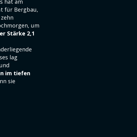
is hat am
t für Bergbau,
 zehn
wochmorgen, um
r Stärke 2,1
nderliegende
ses lag
und
n im tiefen
nn sie