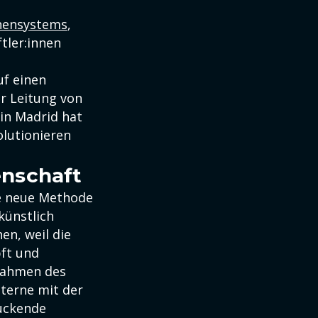
nnensystems
,
tler:innen
uf einen
r Leitung von
in Madrid hat
olutionieren
enschaft
ie neue Methode
künstlich
en, weil die
pft und
 Rahmen des
Sterne mit der
uckende