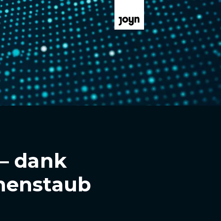
– dank
nenstaub