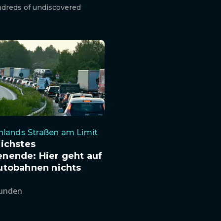
undreds of undiscovered
hlands Straßen am Limit
ichstes
nende: Hier geht auf
utobahnen nichts
tunden