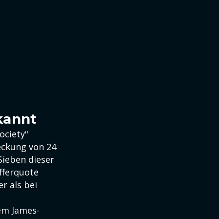
kannt
ociety"
deckung von 24
Sieben dieser
fferquote
r als bei
dem James-