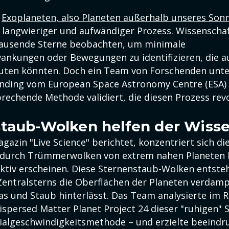
h
Exoplaneten, also Planeten außerhalb unseres So
n langwieriger und aufwändiger Prozess. Wissenschaf
ausende Sterne beobachten, um minimale
wankungen oder Bewegungen zu identifizieren, die a
uten könnten. Doch ein Team von Forschenden unte
nding vom European Space Astronomy Centre (ESA) 
rechende Methode validiert, die diesen Prozess rev
taub-Wolken helfen der Wiss
gazin "Live Science" berichtet, konzentriert sich d
e durch Trümmerwolken von extrem nahen Planeten 
ktiv erscheinen. Diese Sternenstaub-Wolken entsteh
Zentralsterns die Oberflächen der Planeten verdam
as und Staub hinterlässt. Das Team analysierte im
spersed Matter Planet Project 24 dieser "ruhigen" 
algeschwindigkeitsmethode – und erzielte beeindr