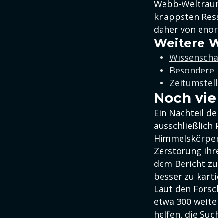
Webb-Weltraumt
knappsten Ress
daher von eno
Weitere W
Wissenscha
Besondere 
Zeitumstel
Noch vie
Ein Nachteil d
ausschließlich
Himmelskörper
Zerstörung ihr
dem Bericht zu
besser zu karti
Laut den Forsc
etwa 300 weite
helfen, die Suc