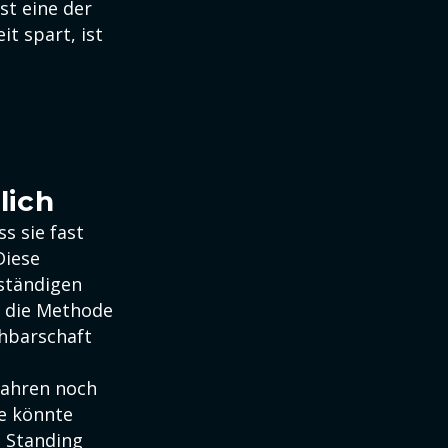
st eine der
t spart, ist
lich
s sie fast
Diese
ständigen
t die Methode
hbarschaft
jahren noch
e könnte
e Standing