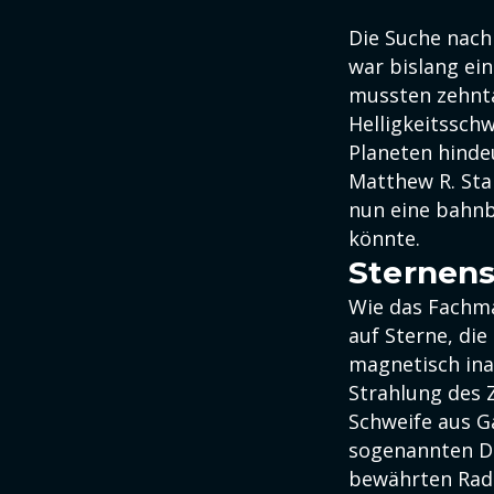
Die Suche nac
war bislang ei
mussten zehnt
Helligkeitssch
Planeten hinde
Matthew R. Sta
nun eine bahnb
könnte.
Sternens
Wie das Fachma
auf Sterne, di
magnetisch ina
Strahlung des 
Schweife aus G
sogenannten Di
bewährten Radi