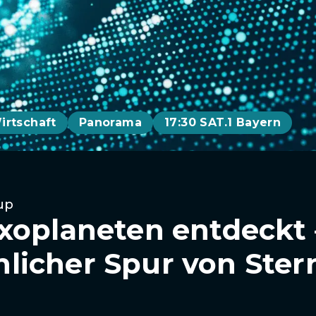
irtschaft
Panorama
17:30 SAT.1 Bayern
up
xoplaneten entdeckt 
icher Spur von Ster