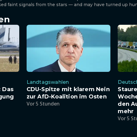
acked faint signals from the stars — and may have turned up h
en
Landtagswahlen
Deutsc
: Das
CDU-Spitze mit klarem Nein
Staure
igung
zur AfD-Koalition im Osten
Woche
Vor 5 Stunden
den A
mehr
Vor 5 S