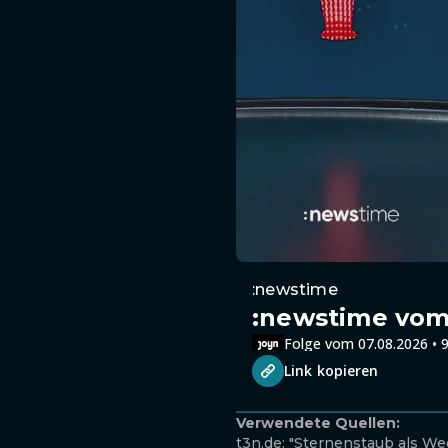
:newstime
:newstime vom 
Folge vom 07.08.2026 • 9
Link kopieren
Verwendete Quellen:
t3n.de: "Sternenstaub als W