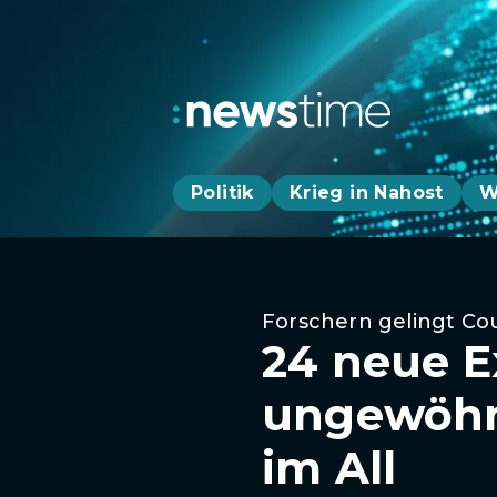
Politik
Krieg in Nahost
W
Forschern gelingt Co
24 neue E
ungewöhnl
im All