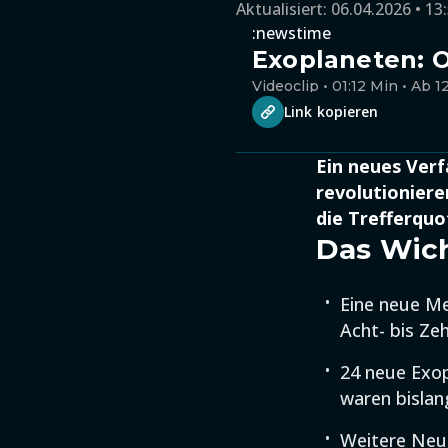
Aktualisiert:
06.04.2026 • 13
:newstime
Exoplaneten: 
Videoclip • 01:12 Min • Ab 1
Link kopieren
Ein neues Ver
revolutioniere
die Trefferquo
Das Wich
Eine neue Me
Acht- bis Ze
24 neue Exop
waren bislan
Weitere Neue