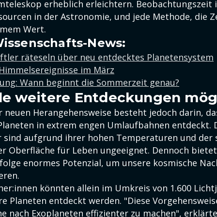
eleskop erheblich erleichtern. Beobachtungszeit i
ourcen in der Astronomie, und jede Methode, die Zei
rmem Wert.
issenschafts-News:
ftler räteseln über neu entdecktes Planetensystem
Himmelsereignisse im März
lung: Wann beginnt die Sommerzeit genau?
le weitere Entdeckungen mög
er neuen Herangehensweise besteht jedoch darin, das
 Planeten in extrem engen Umlaufbahnen entdeckt. 
 sind aufgrund ihrer hohen Temperaturen und der 
er Oberfläche für Leben ungeeignet. Dennoch biete
folge enormes Potenzial, um unsere kosmische Nac
eren.
her:innen könnten allein im Umkreis von 1.600 Licht
re Planeten entdeckt werden. "Diese Vorgehensweis
he nach Exoplaneten effizienter zu machen", erklärt